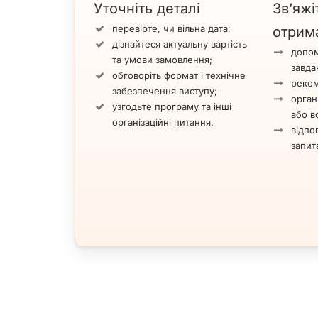
Уточніть деталі
Зв’яжі
перевірте, чи вільна дата;
отрим
дізнайтеся актуальну вартість
допом
та умови замовлення;
завда
обговоріть формат і технічне
реком
забезпечення виступу;
орган
узгодьте програму та інші
або вс
організаційні питання.
відпов
запит