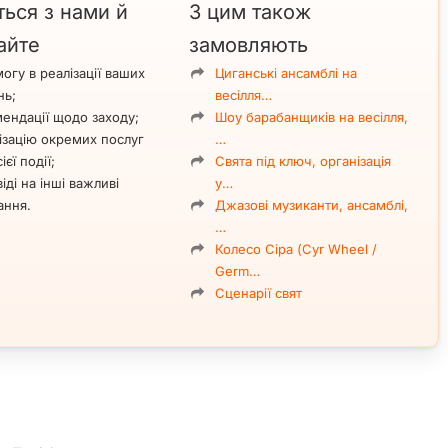
ться з нами й
З цим також
айте
замовляють
огу в реалізації ваших
Циганські ансамблі на
нь;
весілля…
ендації щодо заходу;
Шоу барабанщиків на весілля,
ізацію окремих послуг
…
ієї події;
Свята під ключ, організація
іді на інші важливі
у…
ання.
Джазові музиканти, ансамблі,
…
Колесо Сіра (Cyr Wheel /
Germ…
Сценарії свят