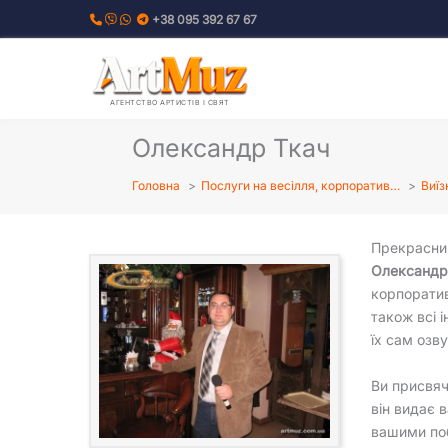
Перейти
+38 095 392 67 67
до
вмісту
АГЕНТСТВО АРТИСТІВ І СВЯТ
Олександр Ткач
Головна
Послуги на весілля, корпоратив…
Виїз
Прекрасн
Олександр
корпоратив
також всі 
їх сам озву
Ви присвяч
він видає 
вашими по