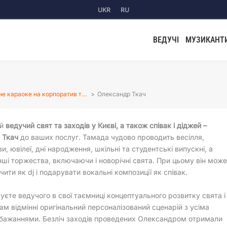
UKR
RU
ВЕДУЧІ
МУЗИКАНТ
не караоке на корпоратив т…
Олександр Ткач
ий
ведучий свят та заходів у Києві, а також співак і діджей –
 Ткач
до ваших послуг. Тамада чудово проводить весілля,
и, ювілеї, дні народження, шкільні та студентські випускні, а
інші торжества, включаючи і новорічні свята. При цьому він мож
чити як dj і подарувати вокальні композиції як співак.
уєте ведучого в свої таємниці концептуального розвитку свята і
вам відмінні оригінальний персоналізований сценарій з усіма
бажаннями. Безліч заходів проведених Олександром отримали