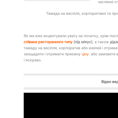
численні с
Тамада на весілля, корпоративні та при
Як ми вже акцентували увагу на початку, крім пос
співака ресторанного типу
(під мінус)
, а також
дідж
тамаду на весілля, корпоратив або ювілей і отримат
заощадити і отримати приємну
ціну
. або замовити 
і яскраво.
Відео вед