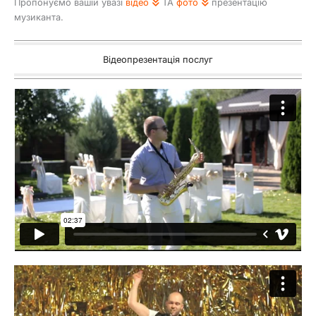
Пропонуємо вашій увазі
відео
ТА
фото
презентацію
музиканта.
Відеопрезентація послуг