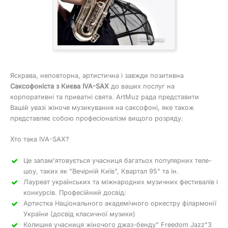
Яскрава, неповторна, артистична і завжди позитивна
Саксофоніста з Києва IVA-SAX
до ваших послуг на
корпоративні та приватні свята. ArtMuz рада представити
Вашій увазі жіноче музикування на саксофоні, яке також
представляє собою професіоналізм вищого розряду.
Хто така IVA-SAX?
Це запам'ятовується учасниця багатьох популярних теле-
шоу, таких як "Вечірній Київ", Квартал 95" та ін.
Лауреат українських та міжнародних музичних фестивалів і
конкурсів. Професійний досвід:
Артистка Національного академічного оркестру філармонії
України (досвід класичної музики)
Колишня учасниця жіночого джаз-бенду" Freedom Jazz"З