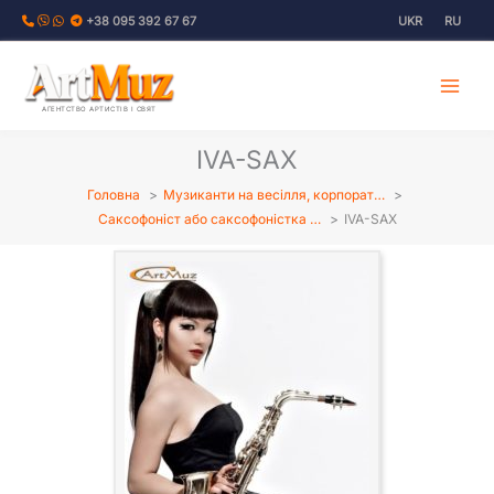
Перейти
+38 095 392 67 67
UKR
RU
до
вмісту
АГЕНТСТВО АРТИСТІВ І СВЯТ
IVA-SAX
Головна
Музиканти на весілля, корпорат…
Саксофоніст або саксофоністка …
IVA-SAX