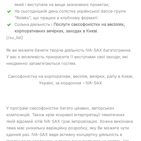
який і виступала на вище зазначених проектах;
На сьогоднішній день солістка української dance-групи
"Roleks", що працює в клубному форматі.
Сольна діяльність і
Послуги саксофоністки на весіллях,
корпоративних вечірках, заходах в Києві
.
[/su_list]
Як ви можете бачити творча діяльність IVA-SAX багатогранна.
У вас є можливість прикрасити її виступами свої заходи, які
неодмінно запам’ятаються гостям.
Саксофоністка на корпоративи, весілля, вечірки, party в Києві,
Україні, за кордоном – IVA-SAX
У програмі саксофоністки багато цікавих, авторських
композицій. Також крім яскравої інтерпретації тематичних
ліній відомий хітів IVA-SAX грає імпровізацію. Кожна виконана
тема має унікальну варіаційну розробку, яку Ви можете чути
єдиний раз. IVA-SAX веде активну концертну діяльність в