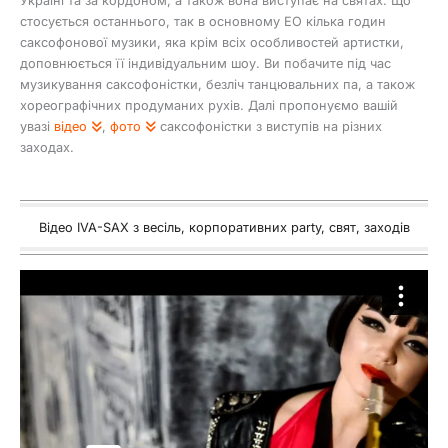
Україні та за кордоном, а також вона виступає на святах. Що
стосується останнього, так в основному ЕО кілька годин
саксофонової музики, яка крім всіх особливостей артистки,
доповнюється її індивідуальним шоу. Ви побачите під час
музикування саксофоністки, безліч танцювальних па, а також
хореографічних продуманих рухів. Далі пропонуємо вашій
увазі
відео
,
фото
саксофоністки з виступів на різних
заходах.
Відео IVA-SAX з весіль, корпоративних party, свят, заходів