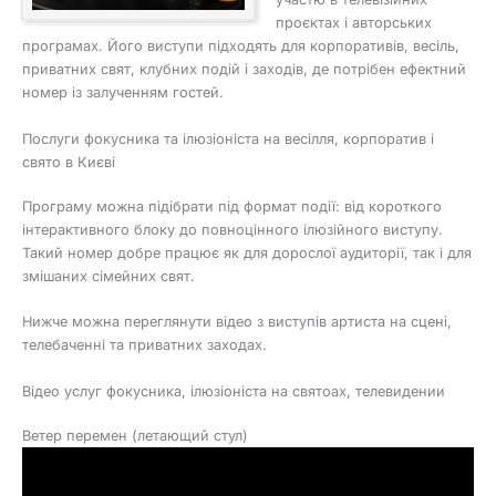
проєктах і авторських
програмах. Його виступи підходять для корпоративів, весіль,
приватних свят, клубних подій і заходів, де потрібен ефектний
номер із залученням гостей.
Послуги фокусника та ілюзіоніста на весілля, корпоратив і
свято в Києві
Програму можна підібрати під формат події: від короткого
інтерактивного блоку до повноцінного ілюзійного виступу.
Такий номер добре працює як для дорослої аудиторії, так і для
змішаних сімейних свят.
Нижче можна переглянути відео з виступів артиста на сцені,
телебаченні та приватних заходах.
Відео услуг фокусника, ілюзіоніста на святоах, телевидении
Ветер перемен (летающий стул)