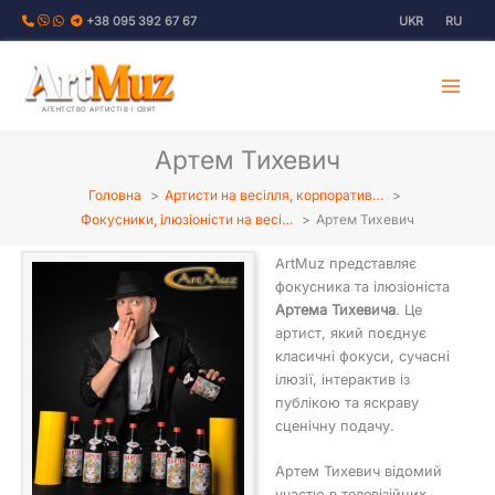
Перейти
+38 095 392 67 67
UKR
RU
до
вмісту
АГЕНТСТВО АРТИСТІВ І СВЯТ
Артем Тихевич
Головна
Артисти на весілля, корпоратив…
Фокусники, ілюзіоністи на весі…
Артем Тихевич
ArtMuz представляє
фокусника та ілюзіоніста
Артема Тихевича
. Це
артист, який поєднує
класичні фокуси, сучасні
ілюзії, інтерактив із
публікою та яскраву
сценічну подачу.
Артем Тихевич відомий
участю в телевізійних