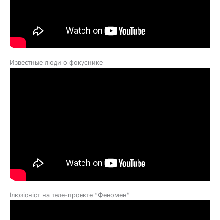
Известные люди о фокуснике
Ілюзіоніст на теле-проекте “Феномен”