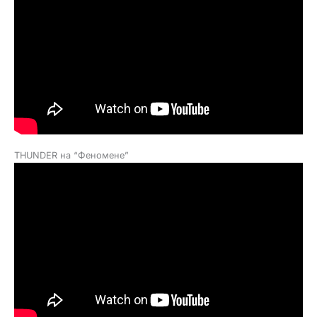
THUNDER на “Феномене”