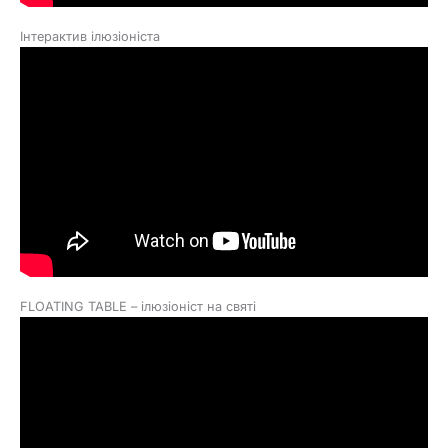
Інтерактив ілюзіоніста
FLOATING TABLE – ілюзіоніст на святі