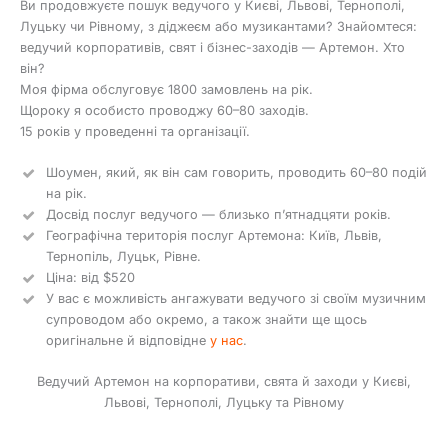
Ви продовжуєте пошук ведучого у Києві, Львові, Тернополі,
Луцьку чи Рівному, з діджеєм або музикантами? Знайомтеся:
ведучий корпоративів, свят і бізнес-заходів — Артемон. Хто
він?
Моя фірма обслуговує 1800 замовлень на рік.
Щороку я особисто проводжу 60–80 заходів.
15 років у проведенні та організації.
Шоумен, який, як він сам говорить, проводить 60–80 подій
на рік.
Досвід послуг ведучого — близько п’ятнадцяти років.
Географічна територія послуг Артемона: Київ, Львів,
Тернопіль, Луцьк, Рівне.
Ціна: від $520
У вас є можливість ангажувати ведучого зі своїм музичним
супроводом або окремо, а також знайти ще щось
оригінальне й відповідне
у нас
.
Ведучий Артемон на корпоративи, свята й заходи у Києві,
Львові, Тернополі, Луцьку та Рівному