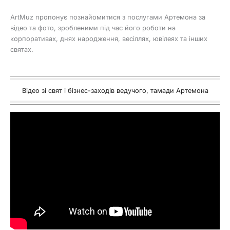
ArtMuz пропонує познайомитися з послугами Артемона за
відео та фото, зробленими під час його роботи на
корпоративах, днях народження, весіллях, ювілеях та інших
святах.
Відео зі свят і бізнес-заходів ведучого, тамади Артемона