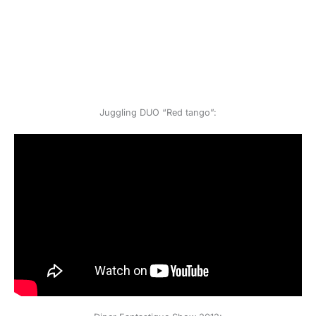
Juggling DUO “Red tango”: