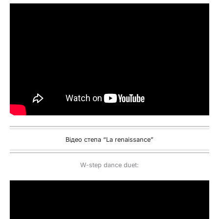
Відео степа “La renaissance”
W-step dance duet: