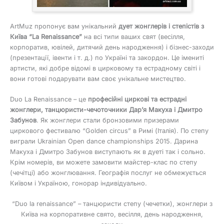
ArtMuz пропонує вам унікальний
дует жонглерів і степістів з
Київа “La Renaissance”
на всі типи ваших свят (весілля,
корпоратив, ювілей, дитячий день народження) і бізнес-заходи
(презентації, івенти і т. д.) по Україні та закордон. Це імениті
артисти, які добре відомі в цирковому та естрадному світі і
вони готові подарувати вам своє унікальне мистецтво.
Duo La Renaissance – це
професійні циркові та естрадні
жонглери, танцюристи-чечоточники Дар’я Макуха і Дмитро
Забунов
. Як жонглери стали бронзовими призерами
циркового фестивалю “Golden circus” в Римі (Італія). По степу
виграли Ukrainian Open dance championships 2015. Дарина
Макуха і Дмитро Забунов виступають як в дуеті так і сольно.
Крім номерів, ви можете замовити майстер-клас по степу
(чечітці) або жонглювання. Географія послуг не обмежується
Київом і Україною, гонорар індивідуально.
“Duo la renaissance” – танцюристи степу (чечетки), жонглери з
Київа на корпоративне свято, весілля, день народження,