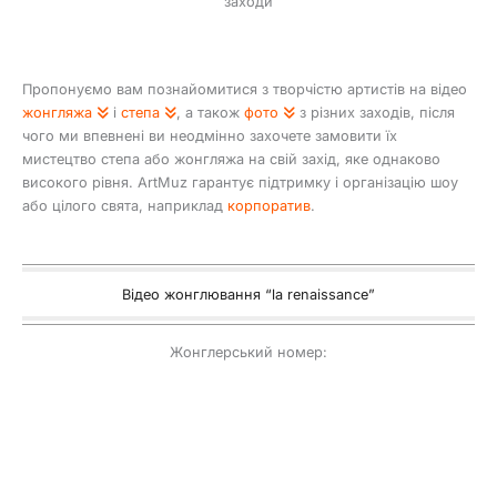
заходи
Пропонуємо вам познайомитися з творчістю артистів на відео
жонгляжа
і
степа
, а також
фото
з різних заходів, після
чого ми впевнені ви неодмінно захочете замовити їх
мистецтво степа або жонгляжа на свій захід, яке однаково
високого рівня. ArtMuz гарантує підтримку і організацію шоу
або цілого свята, наприклад
корпоратив
.
Відео жонглювання “la renaissance”
Жонглерський номер: