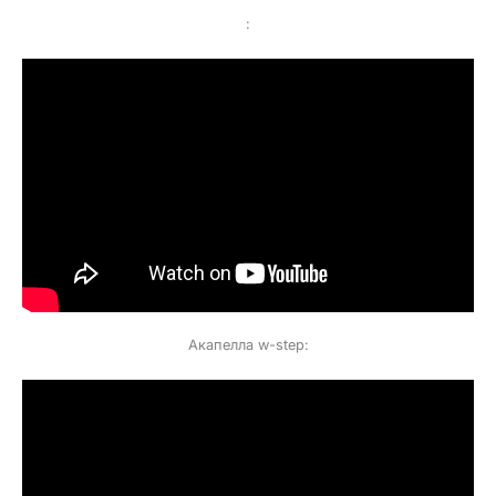
:
Акапелла w-step: