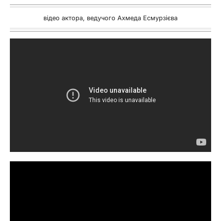
відео актора, ведучого Ахмеда Есмурзієва