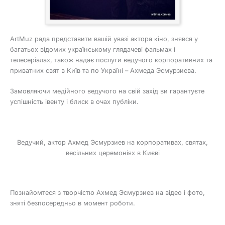
ArtMuz рада представити вашій увазі актора кіно, знявся у
багатьох відомих українському глядачеві фальмах і
телесеріалах, також надає послуги ведучого корпоративних та
приватних свят в Київ та по Україні – Ахмеда Эсмурзиева.
Замовляючи медійного ведучого на свій захід ви гарантуєте
успішність івенту і блиск в очах публіки.
Ведучий, актор Ахмед Эсмурзиев на корпоративах, святах,
весільних церемоніях в Києві
Познайомтеся з творчістю Ахмед Эсмурзиев на відео і фото,
зняті безпосередньо в момент роботи.