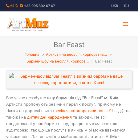
Перейти
+38 095 392 67 67
UKR
RU
до
вмісту
АГЕНТСТВО АРТИСТІВ І СВЯТ
Bar Feast
Головна
Артисти на весілля, корпоратив…
Бармен шоу на весілля, корпора…
Bar Feast
Вас чекає незабутнє
шоу барменів від “Bar Feast” м. Київ
.
Артисти пропонують значний перелік послуг, причому не
тільки на дорослі свята (
весілля
,
корпоративи
,
ювілеї
і т. д.), на
також і на
дитячі дні народження
та заходи. Не всі
представлені у нас бармен шоу, працюють з маленькою
аудиторією, так що це послуга в якійсь мірі може вважатися
унікальною. Для розуміння майстерності артистів ArtMuz