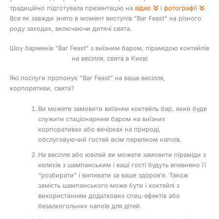
традиційно підготувала презентацію на
відео
і
фотографії
.
Все як завжди знято в момент виступів “Bar Feast” на різного
роду заходах, включаючи дитячі свята.
Шоу барменів “Bar Feast” з виїзним баром, пірамідою коктейлів
на весілля, свята в Києві
Які послуги пропонує “Bar Feast” на ваше весілля,
корпоративи, свята?
Ви можете замовити виїзним коктейль бар, який буде
служити стаціонарним баром на виїзних
корпоративах або вечірках на природі,
обслуговуючий гостей всім переліком напоїв.
На весілля або ювілей ви можете замовити піраміди з
келихів з шампанським і ваші гості будуть впевнено її
“розбирати” і випивати за ваше здоров’я. Також
замість шампанського може бути і коктейлі з
використанням додаткових спец-ефектів або
безалкогольних напоїв для дітей.