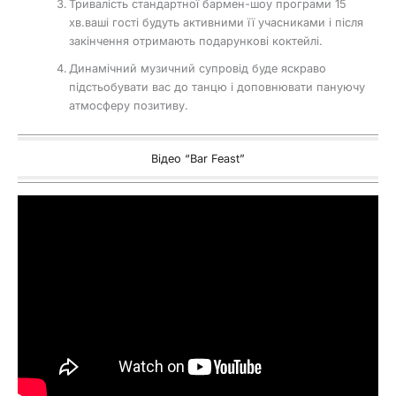
Тривалість стандартної бармен-шоу програми 15
хв.ваші гості будуть активними її учасниками і після
закінчення отримають подарункові коктейлі.
Динамічний музичний супровід буде яскраво
підстьобувати вас до танцю і доповнювати пануючу
атмосферу позитиву.
Відео “Bar Feast”