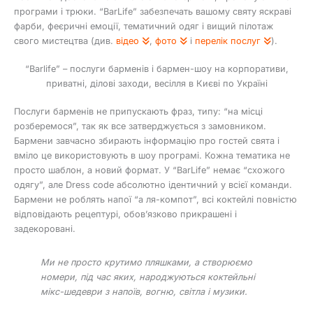
програми і трюки. “BarLife” забезпечать вашому святу яскраві
фарби, феєричні емоції, тематичний одяг і вищий пілотаж
свого мистецтва (див.
відео
,
фото
і
перелік послуг
).
“Barlife” – послуги барменів і бармен-шоу на корпоративи,
приватні, ділові заходи, весілля в Києві по Україні
Послуги барменів не припускають фраз, типу: “на місці
розберемося”, так як все затверджується з замовником.
Бармени завчасно збирають інформацію про гостей свята і
вміло це використовують в шоу програмі. Кожна тематика не
просто шаблон, а новий формат. У “BarLife” немає “схожого
одягу”, але Dress code абсолютно ідентичний у всієї команди.
Бармени не роблять напої “а ля-компот”, всі коктейлі повністю
відповідають рецептурі, обов’язково прикрашені і
задекоровані.
Ми не просто крутимо пляшками, а створюємо
номери, під час яких, народжуються коктейльні
мікс-шедеври з напоїв, вогню, світла і музики.