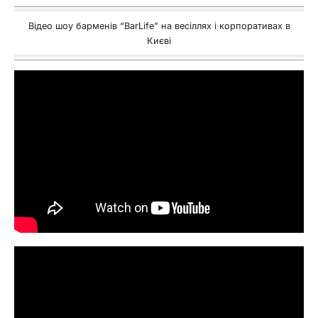
Відео шоу барменів “BarLife” на весіллях і корпоративах в
Києві