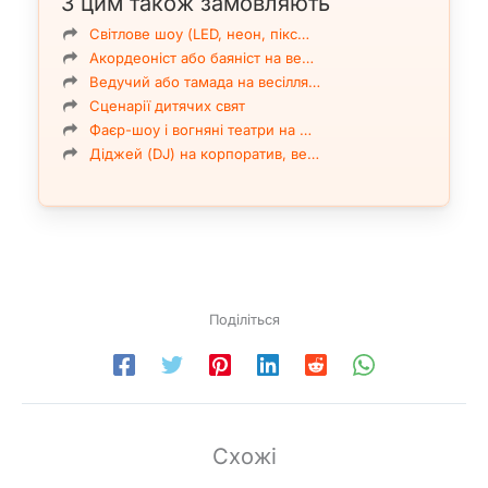
З цим також замовляють
Світлове шоу (LED, неон, пікс…
Акордеоніст або баяніст на ве…
Ведучий або тамада на весілля…
Сценарії дитячих свят
Фаєр-шоу і вогняні театри на …
Діджей (DJ) на корпоратив, ве…
Поділіться
Схожі