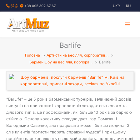
Перейти
+38 095 392 67 67
UKR
RU
до
вмісту
АГЕНТСТВО АРТИСТІВ І СВЯТ
Barlife
Головна
Артисти на весілля, корпоратив…
Бармен шоу на весілля, корпора…
Barlife
“BarLife” – це 5 років барменських турнірів, величезний досвід
виступів на приватних і корпоративів заходах святкового та
ділового типів, це професіонали, які більше 10 років за барною
стійкою. Основу колективу складає дует ігор Помазан і
Володимир Савенко, але працювати може і більше людина. Зі
слів клієнтів “артисти творять справжні чудеса” і при цьому
постійно вдосконалюють свою майстерність, пропонуючи нові