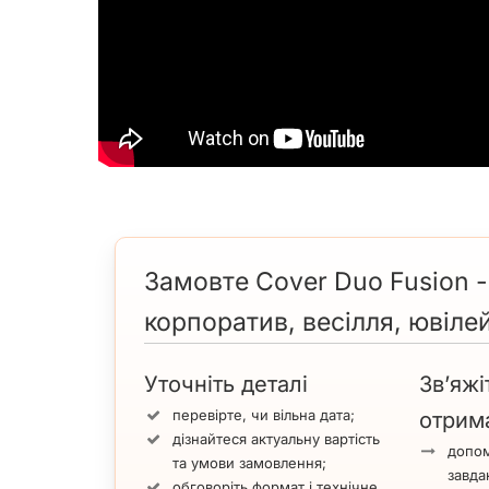
Замовте Cover Duo Fusion -
корпоратив, весілля, ювілей
Уточніть деталі
Зв’яжі
перевірте, чи вільна дата;
отрим
дізнайтеся актуальну вартість
допом
та умови замовлення;
завда
обговоріть формат і технічне