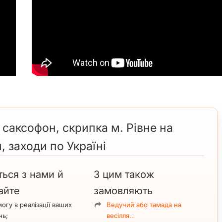
 саксофон, скрипка м. Рівне на
, заходи по Україні
ться з нами й
З цим також
айте
замовляють
огу в реалізації ваших
Ведучий або тамада на
нь;
весілля…