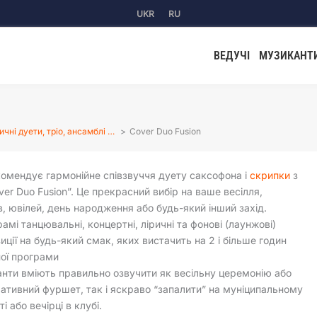
UKR
RU
ВЕДУЧІ
МУЗИКАНТ
чні дуети, тріо, ансамблі …
Cover Duo Fusion
омендує гармонійне співзвуччя дуету саксофона і
cкрипки
з
over Duo Fusion”. Це прекрасний вибір на ваше весілля,
, ювілей, день народження або будь-який інший захід.
рамі танцювальні, концертні, ліричні та фонові (лаунжові)
иції на будь-який смак, яких вистачить на 2 і більше годин
ої програми
нти вміють правильно озвучити як весільну церемонію або
ативний фуршет, так і яскраво “запалити” на муніципальному
і або вечірці в клубі.