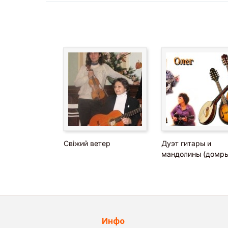
Свіжий ветер
Дуэт гитары и
мандолины (домры
Инфо