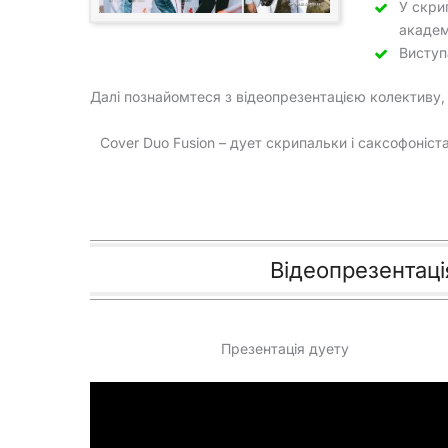
У скри
академ
Виступ
Далі познайомтеся з відеопрезентацією колективу,
Cover Duo Fusion – дует скрипальки і саксофоніста 
Відеопрезентаці
Презентація дуету