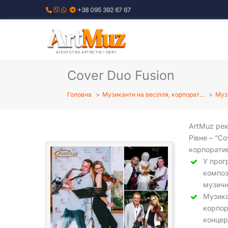
Перейти
+38 095 392 67 67
до
вмісту
АГЕНТСТВО АРТИСТІВ І СВЯТ
Cover Duo Fusion
Головна
Музиканти на весілля, корпорат…
Музи
ArtMuz рек
Рівне – “C
корпоратив
У прог
композ
музичн
Музика
корпор
концерт