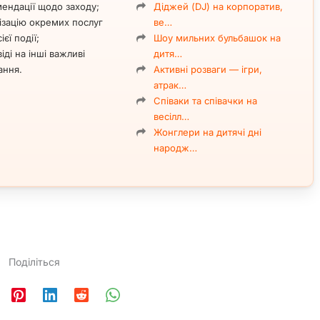
ендації щодо заходу;
Діджей (DJ) на корпоратив,
ізацію окремих послуг
ве…
ієї події;
Шоу мильних бульбашок на
іді на інші важливі
дитя…
ання.
Активні розваги — ігри,
атрак…
Співаки та співачки на
весілл…
Жонглери на дитячі дні
народж…
Поділіться