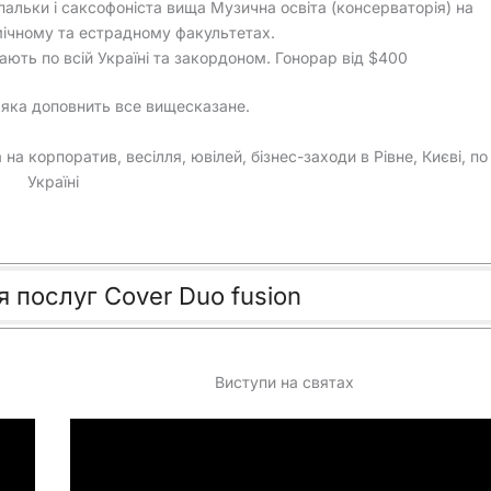
пальки і саксофоніста вища Музична освіта (консерваторія) на
ічному та естрадному факультетах.
ають по всій Україні та закордоном. Гонорар від $400
 яка доповнить все вищесказане.
на корпоратив, весілля, ювілей, бізнес-заходи в Рівне, Києві, по
Україні
я послуг Cover Duo fusion
Виступи на святах