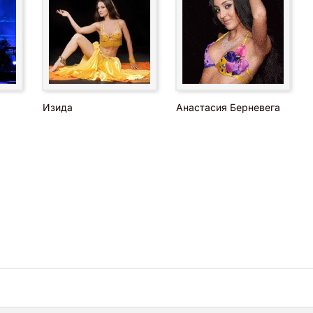
Изида
Анастасия Берневега