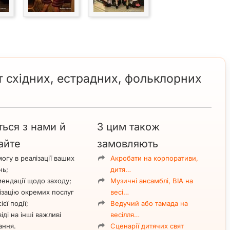
т східних, естрадних, фольклорних
ться з нами й
З цим також
айте
замовляють
огу в реалізації ваших
Акробати на корпоративи,
нь;
дитя…
ендації щодо заходу;
Музичні ансамблі, ВІА на
ізацію окремих послуг
весі…
ієї події;
Ведучий або тамада на
іді на інші важливі
весілля…
ання.
Сценарії дитячих свят