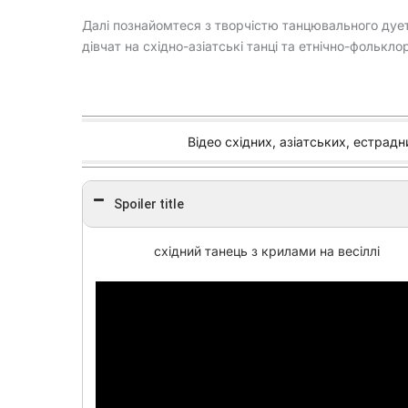
Далі познайомтеся з творчістю танцювального дуету
дівчат на східно-азіатські танці та етнічно-фольклор
Відео східних, азіатських, естрад
Spoiler title
східний танець з крилами на весіллі