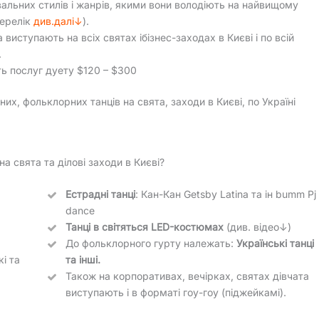
альних стилів і жанрів, якими вони володіють на найвищому
перелік
див.далі↓
).
 виступають на всіх святах ібізнес-заходах в Києві і по всій
.
ть послуг дуету $120 – $300
них, фольклорних танців на свята, заходи в Києві, по Україні
а свята та ділові заходи в Києві?
Естрадні танці
: Кан-Кан Getsby Latina та ін bumm Pj
dance
Танці в світяться LED-костюмах
(див. відео↓)
До фольклорного гурту належать:
Українські танці
кі та
та інші.
Також на корпоративах, вечірках, святах дівчата
виступають і в форматі гоу-гоу (піджейкамі).