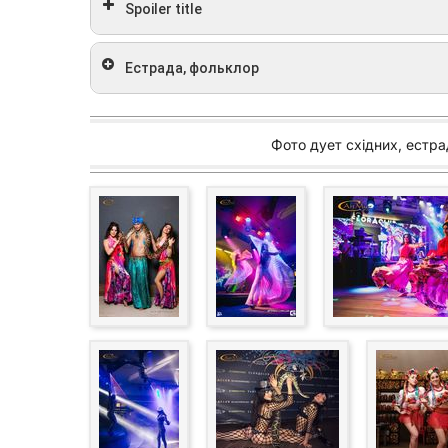
Spoiler title
Танці Bollywood на заході в Києві
Естрада, фольклор
Кан-Канна корпоративі в Києві
Фото дует східних, естра
Східні танці зі свічками на корпоративній вечір
Циганський танець