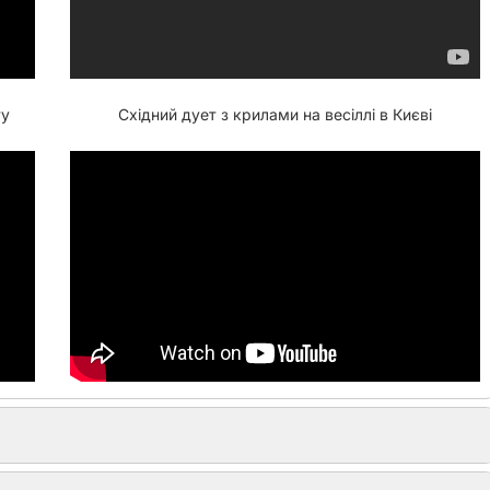
ту
Східний дует з крилами на весіллі в Києві
Танець з тростиною на заході в Києві