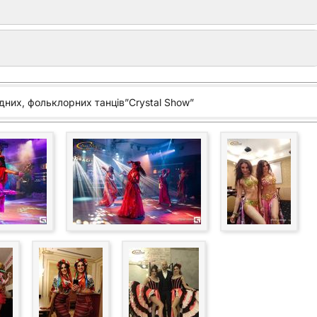
Індійські танці Болівуду на корпоративі в Києві
Український фольклорний танець на святі ювілеї в
Києві
дних, фольклорних танців”Crystal Show”
ці
Іранський танець у виконанні дуету
Український танець