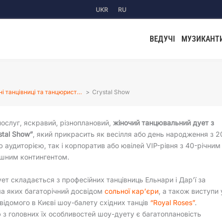
UKR
RU
ВЕДУЧІ
МУЗИКАНТ
ні танцівниці та танцюрист…
Crystal Show
ослуг, яскравий, різноплановий,
жіночий танцювальний дует з
stal Show”
, який прикрасить як весілля або день народження з 2
ю аудиторією, так і корпоратив або ювілей VIP-рівня з 40-річним 
ашним контингентом.
ет складається з професійних танцівниць Ельнари і Дар’ї за
а яких багаторічний досвідом
сольної кар’єри
, а також виступи 
 відомого в Києві шоу-балету східних танців
“Royal Roses”
.
 з головних їх особливостей шоу-дуету є багатоплановість