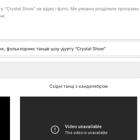
 “Crystal Show” на відео і фото. Ми умовно розділили програми
ні.
них, фольклорних танців шоу-дуету “Crystal Show”
Східні танці з канделябром