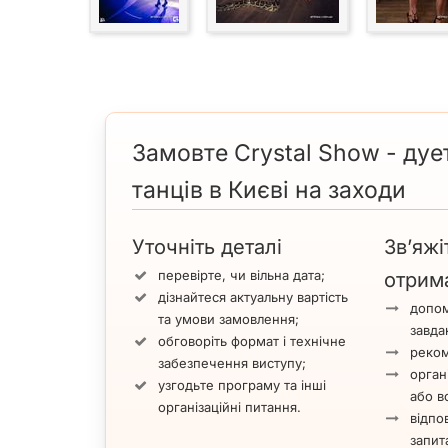
Замовте Crystal Show - дуе
танців в Києві на заходи
Уточніть деталі
Зв’яжі
перевірте, чи вільна дата;
отрим
дізнайтеся актуальну вартість
допом
та умови замовлення;
завда
обговоріть формат і технічне
реком
забезпечення виступу;
орган
узгодьте програму та інші
або вс
організаційні питання.
відпов
запит