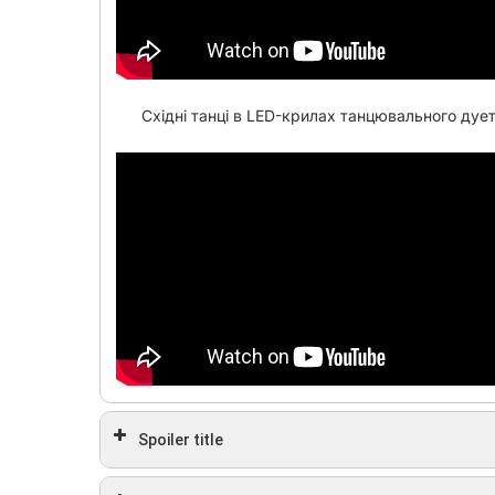
Східні танці в LED-крилах танцювального дуе
Spoiler title
Східний танець з шалями на дні народження