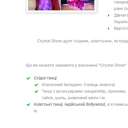
танцюв
рівні (
Дівчата
Україні
Вартіс
Crystal Show-дует східних, азіатських, естрад
Що ви можете замовити у виконанні “Crystal Show” н
Східні танці
:
Класичний беладенс (танець живота)
Танці з аксесуарами: канделябр, крилами,
табла, шаль, шовковий віяло і ін.
Азіатські танці
:
індійський Bollywood
, в’єтнамсь
ін.