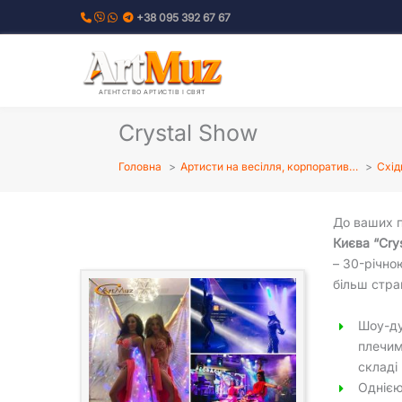
Перейти
+38 095 392 67 67
до
вмісту
АГЕНТСТВО АРТИСТІВ І СВЯТ
Crystal Show
Головна
Артисти на весілля, корпоратив…
Схід
До ваших п
Києва “Cry
– 30-річно
більш стр
Шоу-ду
плечим
складі
Однією