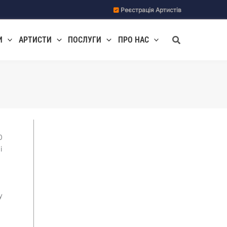
Реєстрація Артистів
Пошук
И
АРТИСТИ
ПОСЛУГИ
ПРО НАС
0
і
у