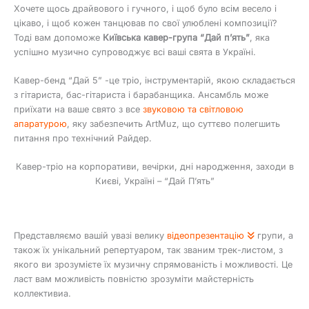
Хочете щось драйвового і гучного, і щоб було всім весело і
цікаво, і щоб кожен танцював по свої улюблені композиції?
Тоді вам допоможе
Київська кавер-група “Дай п’ять”
, яка
успішно музично супроводжує всі ваші свята в Україні.
Кавер-бенд “Дай 5” -це тріо, інструментарій, якою складається
з гітариста, бас-гітариста і барабанщика. Ансамбль може
приїхати на ваше свято з все
звуковою та світловою
апаратурою
, яку забезпечить ArtMuz, що суттєво полегшить
питання про технічний Райдер.
Кавер-тріо на корпоративи, вечірки, дні народження, заходи в
Києві, Україні – “Дай П’ять”
Представляємо вашій увазі велику
відеопрезентацію
групи, а
також їх унікальний репертуаром, так званим трек-листом, з
якого ви зрозумієте їх музичну спрямованість і можливості. Це
ласт вам можливість повністю зрозуміти майстерність
коллективиа.