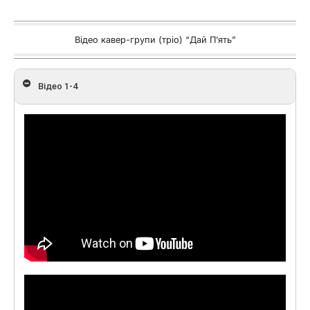
Відео кавер-групи (тріо) “Дай П’ять”
Відео 1-4