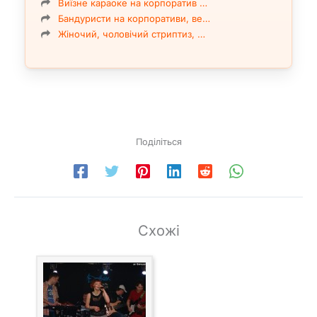
Виїзне караоке на корпоратив …
Чайф-помаранчевий настрій
Бандуристи на корпоративи, ве…
Чиж – Ось куля просвистіла
Жіночий, чоловічий стриптиз, …
Чиж&Co – Вічна молодість
Чиж&Co – Фантом
Поділіться
Схожі