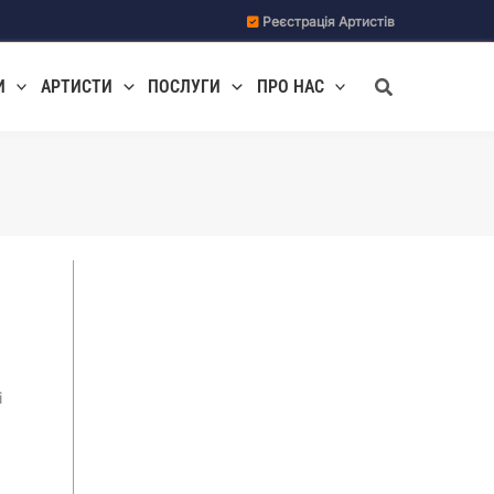
Реєстрація Артистів
Пошук
И
АРТИСТИ
ПОСЛУГИ
ПРО НАС
і