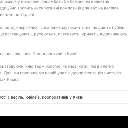
мпозицій у виконанні ансамблю. За бажанням колектив
адиційно зробить ексклюзивні композиції для вас на весілля,
єві чи по Україні.
лодих, енергійних і запальних музикантів, які не дають публіці
, що всі танцюють, рухаються, плескають, кричать, відпочивають 
на весілля, ювілеї, корпоративи в Києві
ристовуючи їхню термінологію, «качові хіти», які ви легко
д. Далі ми пропонуємо вашій увазі відеопрезентацію виступів
бах Києва.
t” з весіль, ювілеїв, корпоративів у Києві