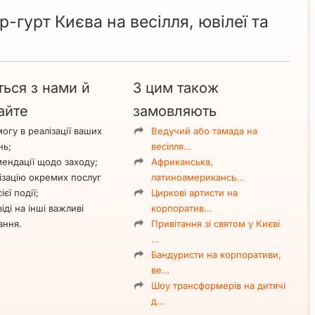
-гурт Києва на весілля, ювілеї та
ться з нами й
З цим також
айте
замовляють
огу в реалізації ваших
Ведучий або тамада на
нь;
весілля…
ендації щодо заходу;
Африканська,
ізацію окремих послуг
латиноамерикансь…
ієї події;
Циркові артисти на
іді на інші важливі
корпоратив…
ання.
Привітання зі святом у Києві
…
Бандуристи на корпоративи,
ве…
Шоу трансформерів на дитячі
д…