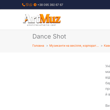
Перейти
+38 095 392 67 67
до
вмісту
АГЕНТСТВО АРТИСТІВ І СВЯТ
Dance Shot
Головна
Музиканти на весілля, корпорат…
Кав
Ун
ма
ві
ба
пр
й 
Ви