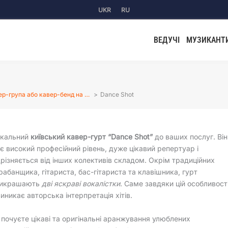
UKR
RU
ВЕДУЧІ
МУЗИКАНТ
ер-група або кавер-бенд на …
Dance Shot
ікальний
київський кавер-гурт “Dance Shot”
до ваших послуг. Він
є високий професійний рівень, дуже цікавий репертуар і
дрізняється від інших колективів складом. Окрім традиційних
рабанщика, гітариста, бас-гітариста та клавішника, гурт
икрашають
дві яскраві вокалістки
. Саме завдяки цій особливост
виникає авторська інтерпретація хітів.
 почуєте цікаві та оригінальні аранжування улюблених