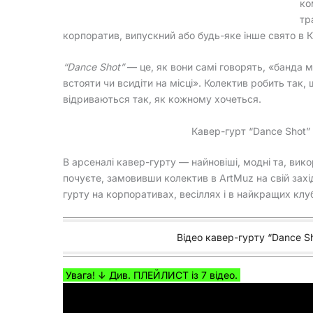
ко
тр
корпоратив, випускний або будь-яке інше свято в Ки
“Dance Shot”
— це, як вони самі говорять, «банда мо
встояти чи всидіти на місці». Колектив робить так
відриваються так, як кожному хочеться.
Кавер-гурт “Dance Shot” 
В арсеналі кавер-гурту — найновіші, модні та, вико
почуєте, замовивши колектив в ArtMuz на свій захі
гурту на корпоративах, весіллях і в найкращих клу
Відео кавер-гурту “Dance Sho
Увага! ↓ Див. ПЛЕЙЛИСТ із 7 відео.