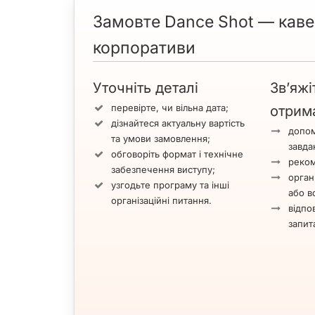
Замовте Dance Shot — кавер
корпоративи
Уточніть деталі
Зв’яжі
перевірте, чи вільна дата;
отрим
дізнайтеся актуальну вартість
допом
та умови замовлення;
завда
обговоріть формат і технічне
реком
забезпечення виступу;
орган
узгодьте програму та інші
або вс
організаційні питання.
відпов
запит