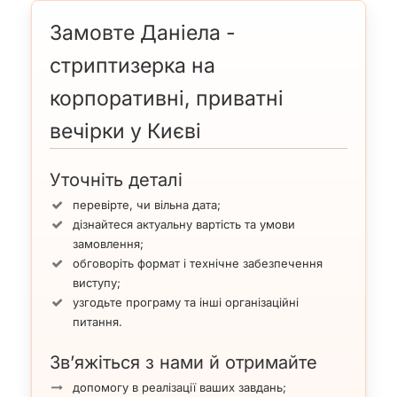
приватні вечірки, такі як парубочі вечори (нерідко й
дівич-вечори), а й на корпоративні свята. Ми
Замовте Даніела -
неодноразово запрошували танцівницю на масштабні
стриптизерка на
новорічні корпоративи та інші заходи VIP-рівня. Дівчина
часто гастролює Європою, Азією та Сходом. Вона —
корпоративні, приватні
бажана учасниця багатьох шоу-програм у клубах зі
світовим ім’ям. Замовляйте Даніелу на своє свято та
вечірки у Києві
отримайте справжнє задоволення від стрип-мистецтва
світового рівня.
Уточніть деталі
перевірте, чи вільна дата;
дізнайтеся актуальну вартість та умови
замовлення;
обговоріть формат і технічне забезпечення
виступу;
узгодьте програму та інші організаційні
питання.
Зв’яжіться з нами й отримайте
допомогу в реалізації ваших завдань;