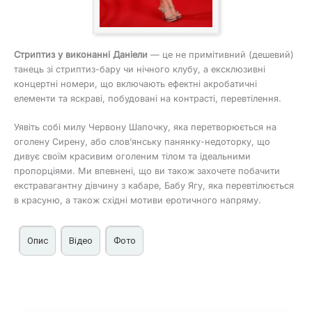
Стриптиз у виконанні Даніели
— це не примітивний (дешевий)
танець зі стриптиз-бару чи нічного клубу, а ексклюзивні
концертні номери, що включають ефектні акробатичні
елементи та яскраві, побудовані на контрасті, перевтілення.
Уявіть собі милу Червону Шапочку, яка перетворюється на
оголену Сирену, або слов’янську панянку-недоторку, що
дивує своїм красивим оголеним тілом та ідеальними
пропорціями. Ми впевнені, що ви також захочете побачити
екстравагантну дівчину з кабаре, Бабу Ягу, яка перевтілюється
в красуню, а також східні мотиви еротичного напряму.
Опис
Відео
Фото
Стриптизерка на корпоративні та приватні вечірки в
Києві — Даніела (фото)
Стриптиз у виконанні Даніели замовляють не лише на