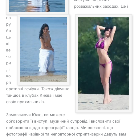
розважальних заходах. Це і
па
ру
бо
ць
кі
ве
чо
ри
, і
ко
рп
оративні вечірки. Також дівчина
танцює в клубах Києва і має
своїх прихильників.
Замовляючи Юлю, ви можете
обговорити її виступ, музичний супровід і висловити свої
побажання щодо хореографії танцю. Ми впевнені, що
фотографії чарівної та неповторної стриптизерки дадуть вам