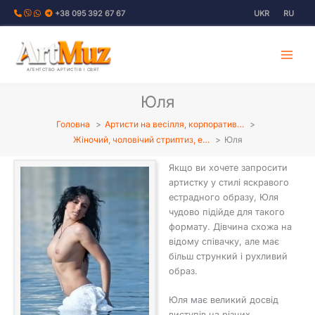
Перейти
+38 095 392 67 67
UKR
RU
до
вмісту
АГЕНТСТВО АРТИСТІВ І СВЯТ
Юля
Головна
Артисти на весілля, корпоратив…
Жіночий, чоловічий стриптиз, е…
Юля
Якщо ви хочете запросити
артистку у стилі яскравого
естрадного образу, Юля
чудово підійде для такого
формату. Дівчина схожа на
відому співачку, але має
більш стрункий і рухливий
образ.
Юля має великий досвід
виступів на різних