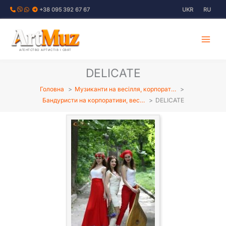
Перейти
+38 095 392 67 67
UKR
RU
до
вмісту
АГЕНТСТВО АРТИСТІВ І СВЯТ
DELICATE
Головна
Музиканти на весілля, корпорат…
Бандуристи на корпоративи, вес…
DELICATE