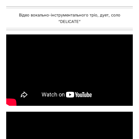
Відео вокально-інструментального тріо, дует, соло
“DELICATE”