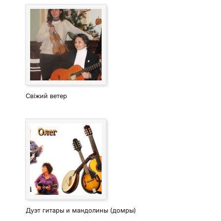
Свіжий ветер
Дуэт гитары и мандолины (домры)