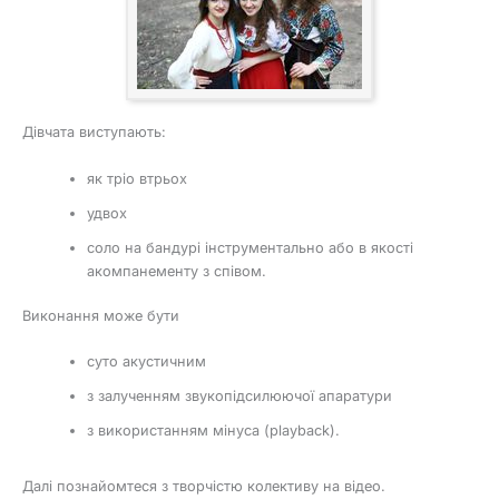
Дівчата виступають:
як тріо втрьох
удвох
соло на бандурі інструментально або в якості
акомпанементу з співом.
Виконання може бути
суто акустичним
з залученням звукопідсилюючої апаратури
з використанням мінуса (playback).
Далі познайомтеся з творчістю колективу на відео.