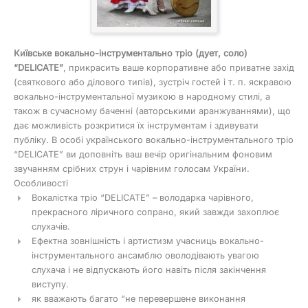
Київське вокально-інструментально тріо (дует, соло)
“DELICATE”
, прикрасить ваше корпоративне або приватне захід
(святкового або ділового типів), зустріч гостей і т. п. яскравою
вокально-інструментальної музикою в народному стилі, а
також в сучасному баченні (авторськими аранжуваннями), що
дає можливість розкритися їх інструментам і здивувати
публіку. В особі українського вокально-інструментального тріо
“DELICATE” ви доповніть ваш вечір оригінальним фоновим
звучанням срібних струн і чарівним голосам України.
Особливості
Вокалістка тріо “DELICATE” – володарка чарівного,
прекрасного ліричного сопрано, який завжди захоплює
слухачів.
Ефектна зовнішність і артистизм учасниць вокально-
інструментального ансамблю оволодівають увагою
слухача і не відпускають його навіть після закінчення
виступу.
як вважають багато “не перевершене виконання