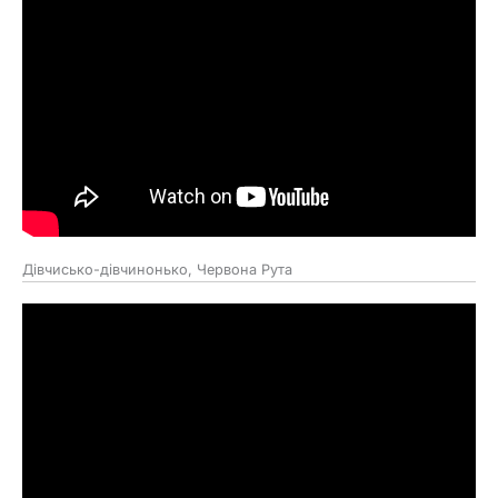
Дівчисько-дівчинонько, Червона Рута