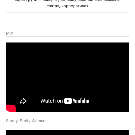
святах, корпоративах
MIX
Sunny, Pretty Women