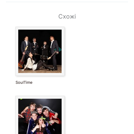
Схожі
SoulTime