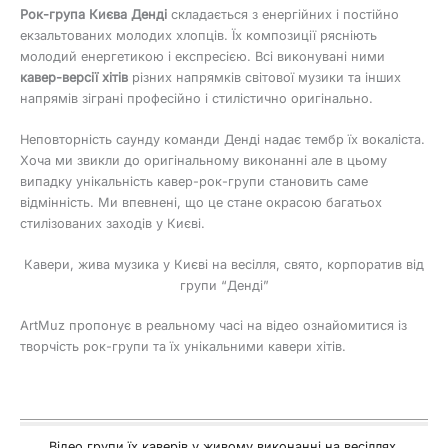
Рок-група Києва Денді
складається з енергійних і постійно
екзальтованих молодих хлопців. Їх композиції рясніють
молодий енергетикою і експресією. Всі виконувані ними
кавер-версії хітів
різних напрямків світової музики та інших
напрямів зіграні професійно і стилістично оригінально.
Неповторність саунду команди Денді надає тембр їх вокаліста.
Хоча ми звикли до оригінальному виконанні але в цьому
випадку унікальність кавер-рок-групи становить саме
відмінність. Ми впевнені, що це стане окрасою багатьох
стилізованих заходів у Києві.
Кавери, жива музика у Києві на весілля, свято, корпоратив від
групи “Денді”
ArtMuz пропонує в реальному часі на відео ознайомитися із
творчість рок-групи та їх унікальними кавери хітів.
Відео групи їх каверів у живому виконанні на весіллях,