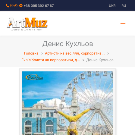
Перейти
+38 095 392 67 67
UKR
RU
до
вмісту
АГЕНТСТВО АРТИСТІВ І СВЯТ
Денис Кухльов
Головна
Артисти на весілля, корпоратив…
Еквілібристи на корпоративи, д…
Денис Кухльов