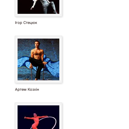
Ігор Стецюк
Артем Козхін