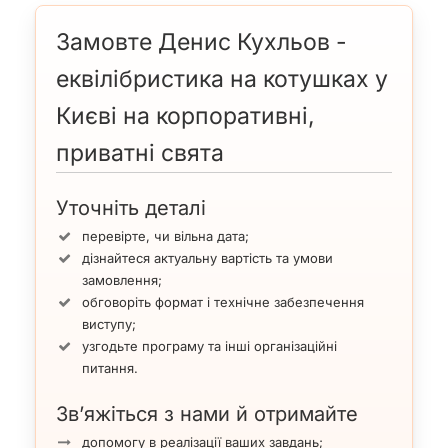
Також виступає, як
Акробат
акробата
в дуеті з
Анастасією
Ільїною
.
Замовте Денис Кухльов -
Дуже високий професійний рівень див
відео
еквілібристика на котушках у
Не вимагає додаткового технічного оснащення, весь
реквізит з собою.
Києві на корпоративні,
Виступає сольно, в дуеті і різних шоу-програмах в
Києві, по області та Україні.
приватні свята
Гонорар від $120 – $200.
Уточніть деталі
перевірте, чи вільна дата;
дізнайтеся актуальну вартість та умови
замовлення;
обговоріть формат і технічне забезпечення
виступу;
узгодьте програму та інші організаційні
питання.
Зв’яжіться з нами й отримайте
допомогу в реалізації ваших завдань;