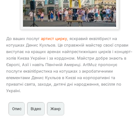
До ваших послуг
артист цирку
, яскравий еквілібрист на
котушках Денис Кухльов. Це справжній майстер своєї справи
виступає на кращих аренах найпрестижніших цирків і концерт-
холів Києва України і за кордоном. Майстри добре знають в
Європі, Азії і навіть Північній Америці. ArtMuz пропонує
послуги еквілібристика на котушках з акробатичними
елементами Денис Кухльов в Києві на корпоративні та
приватні свята, заходи, дитячі дні народження, весілля по
Україні.
Опис
Відео
Жанр
Послуги еквілібриста на котушках в Києві на
Артист цирку
корпоративні, приватні свята Дениса Кухлєва
Еквілібрист
Зараз Денис Кухльов працює в Київському цирку.
Еквілібрист на котушках