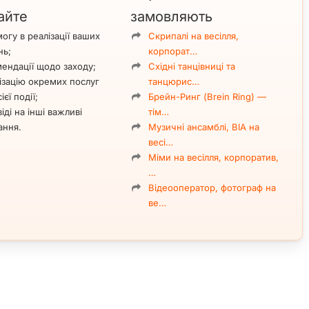
айте
замовляють
огу в реалізації ваших
Скрипалі на весілля,
нь;
корпорат…
ендації щодо заходу;
Східні танцівниці та
ізацію окремих послуг
танцюрис…
ієї події;
Брейн-Ринг (Brein Ring) —
іді на інші важливі
тім…
ання.
Музичні ансамблі, ВІА на
весі…
Міми на весілля, корпоратив,
…
Відеооператор, фотограф на
ве…