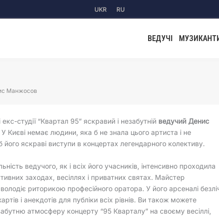
UKR
RU
ВЕДУЧІ
МУЗИКАНТ
ис Манжосов
і екс-студії “Квартал 95” яскравий і незабутній
ведучий Денис
. У Києві немає людини, яка б не знала цього артиста і не
б його яскраві виступи в концертах легендарного колективу.
льність ведучого, як і всіх його учасників, інтенсивно проходила
тивних заходах, весіллях і приватних святах. Майстер
володіє риторикою професійного оратора. У його арсеналі безлі
артів і анекдотів для публіки всіх рівнів. Ви також можете
забутню атмосферу концерту “95 Кварталу” на своєму весіллі,