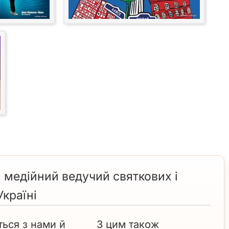
медійний ведучий святкових і
Україні
ться з нами й
З цим також