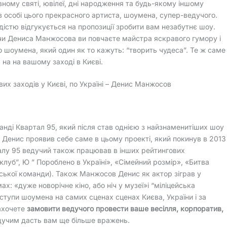
ному святі, ювілеї, дні народження та будь-якому іншому
в особі цього прекрасного артиста, шоумена, супер-ведучого.
дістю відгукується на пропозиції зробити вам незабутнє шоу.
и Дениса Манжосова ви повчаєте майстра яскравого гумору і
 шоумена, який один як то кажуть: “творить чудеса”. Те ж саме
ь на на вашому заході в Києві.
вих заходів у Києві, по Україні – Денис Манжосов
нді Квартал 95, який після став однією з найзнаменитіших шоу
 Денис проявив себе саме в цьому проекті, який покинув в 2013 
алу 95 ведучий також працював в інших рейтингових
клуб”, Ю ” Пороблено в Україні», «Сімейний розмір», «Битва
дської команди). Також Манжосов Денис як актор зіграв у
: «дуже новорічне кіно, або ніч у музеї»і “міліцейська
ступи шоумена на самих сценах сценах Києва, України і за
захочете
замовити ведучого провести ваше весілля, корпоратив,
ведучим дасть вам ще більше вражень.