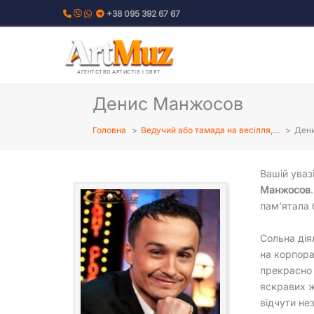
Перейти
+38 095 392 67 67
до
вмісту
АГЕНТСТВО АРТИСТІВ І СВЯТ
Денис Манжосов
Головна
Ведучий або тамада на весілля,…
Ден
Вашій уваз
Манжосов
пам’ятала 
Сольна дія
на корпора
прекрасно 
яскравих ж
відчути не