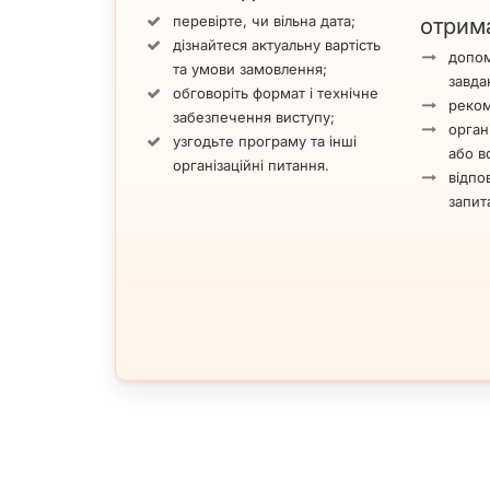
перевірте, чи вільна дата;
отрим
дізнайтеся актуальну вартість
допом
та умови замовлення;
завда
обговоріть формат і технічне
реком
забезпечення виступу;
орган
узгодьте програму та інші
або вс
організаційні питання.
відпов
запит