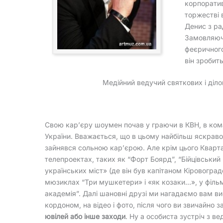
корпоратив
торжестві 
Денис з ра
Замовляюч
феєричного
він зробит
Медійний ведучий святкових і діло
Свою кар’єру шоумен почав у граючи в КВН, в кома
України. Вважається, що в цьому найбільш яскраво
зайнявся сольною кар’єрою. Але крім цього Кварт
телепроектах, таких як “Форт Боярд”, “Бійцівський 
українських міст» (де він був капітаном Кіровогра
мюзиклах “Три мушкетери» і «як козаки…», у фільмах
академія”. Далі шановні друзі ми нагадаємо вам ви
кордоном, на відео і фото, після чого ви звичайно 
ювілей або інше заходи
. Ну а особиста зустріч з 