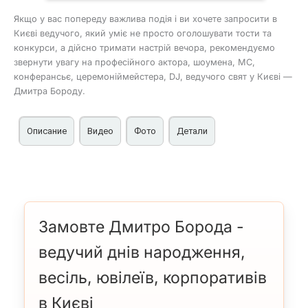
Якщо у вас попереду важлива подія і ви хочете запросити в
Києві ведучого, який уміє не просто оголошувати тости та
конкурси, а дійсно тримати настрій вечора, рекомендуємо
звернути увагу на професійного актора, шоумена, MC,
конферансьє, церемоніймейстера, DJ, ведучого свят у Києві —
Дмитра Бороду.
Описание
Видео
Фото
Детали
Ведучий днів народження, весіль, ювілеїв, корпоративів у
Географічна територія послуг ведучого: Київ.
Вартість: від $300.
Києві — Дмитро Борода
Дмитро Борода — це ведучий, який уміє грамотно
Ви можете замовити Дмитра Бороду у нас як із
поєднувати святкову легкість, гарне почуття гумору та
музичним супроводом
, так і окремо, а також
професійну організацію програми. Його сильна сторона
доручити Event-ArtMuz повну організацію та
Замовте Дмитро Борода -
— універсальність. Він може провести як яскраве й
проведення вашої події від А до Я, наприклад
дня
ведучий днів народження,
емоційне свято з активною аудиторією, так і більш
народження, ювілею
або іншого заходу.
статусний захід, де особливо важливі почуття міри,
весіль, ювілеїв, корпоративів
інтелігентна подача та правильний ритм вечора.
в Києві
Це артист, який упевнено почувається в