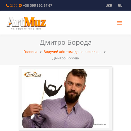
Перейти
+38 095 392 67 67
UKR
RU
до
вмісту
АГЕНТСТВО АРТИСТІВ І СВЯТ
Дмитро Борода
Головна
Ведучий або тамада на весілля,…
Дмитро Борода