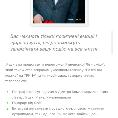
Вас чекають тільки позитивні емоції і
щирі почуття, які допоможуть
запам’ятати вашу подію на все життя
.Ради вам представити переможця Рівненської Ліги сміху”,
який також став яскравим учасником телешоу “Розсміши
коміка” на ТРК 1+1 та ін. українських гумористичних
телепроектів.
Географія послуг ведучого Дмитра Комарницького: Київ,
Львів, Луцьк, Рівне, Хмельницький
Гонорар: від $280
Ви вправі ангажувати провідного як зі своїм музичним
супроводом, так і одного (ви можете знайти щось