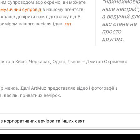
“найнеймові
им супроводом або окремо, ви можете
ніше настрій”,
и
музичний супровід
в нашому агентстві
а ведучий дл
 краще довірити нам підготовку від А
вас стане не
приміром вашого весілля (див.
тут
просто
другом.
свята в Києві, Черкасах, Одесі, Львові – Дмитро Охріменко
менка. Далі ArtMuz представляє відео і фотографії з
 весіль, приватних вечірок.
з корпоративних вечірок та інших свят