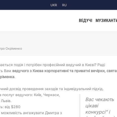
UKR
RU
ВЕДУЧІ
МУЗИКАНТ
ро Охріменко
чається подія і потрібен професійний ведучий в Києві? Раді
ть Вам
ведучого з Києва корпоративні та приватні вечірки, свята
ріменка
.
ічний досвід проведення заходів та індивідуальний підхід.
а послуг ведучого: Київ, Черкаси,
Вас чекають
 Львів.
цікаві
ть: від $280
конкурсі” і
є можливість ангажувати Дмитра з