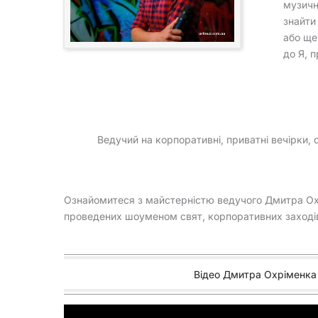
музичн
знайт
або ще
до Я, 
Ведучий на корпоративні, приватні вечірки, 
Ознайомитеся з майстерністю ведучого Дмитра Охрі
проведених шоуменом свят, корпоративних заходів,
Відео Дмитра Охріменка 