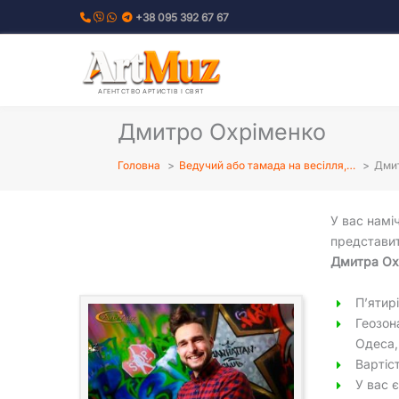
Перейти
+38 095 392 67 67
до
вмісту
АГЕНТСТВО АРТИСТІВ І СВЯТ
Дмитро Охріменко
Головна
Ведучий або тамада на весілля,…
Дмит
У вас намі
представи
Дмитра Ох
П’ятир
Геозон
Одеса,
Вартіс
У вас 