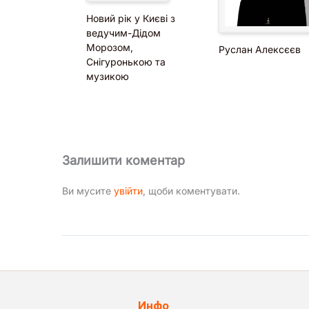
Новий рік у Києві з
ведучим-Дідом
Морозом,
Руслан Алексєєв
Снігуронькою та
музикою
Залишити коментар
Ви мусите
увійти
, щоби коментувати.
Инфо