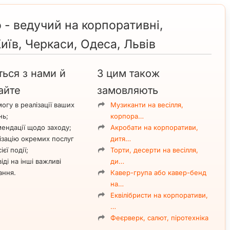
- ведучий на корпоративні,
Київ, Черкаси, Одеса, Львів
ться з нами й
З цим також
айте
замовляють
огу в реалізації ваших
Музиканти на весілля,
нь;
корпора…
ендації щодо заходу;
Акробати на корпоративи,
ізацію окремих послуг
дитя…
ієї події;
Торти, десерти на весілля,
іді на інші важливі
ди…
ання.
Кавер-група або кавер-бенд
на…
Еквілібристи на корпоративи,
…
Феєрверк, салют, піротехніка
…