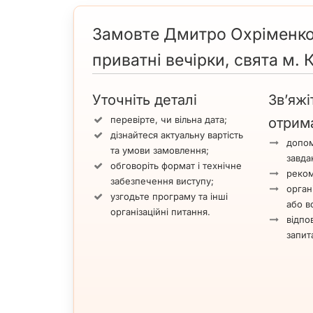
Замовте Дмитро Охріменко 
приватні вечірки, свята м. 
Уточніть деталі
Зв’яжі
перевірте, чи вільна дата;
отрим
дізнайтеся актуальну вартість
допом
та умови замовлення;
завда
обговоріть формат і технічне
реком
забезпечення виступу;
орган
узгодьте програму та інші
або вс
організаційні питання.
відпов
запит