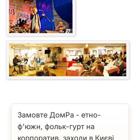
Замовте ДомРа - етно-
ф'южн, фольк-гурт на
корпоратив, заходи в Києві