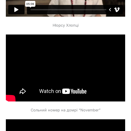
Hlopcy Хлопці
Сольний номер на домрі “November”