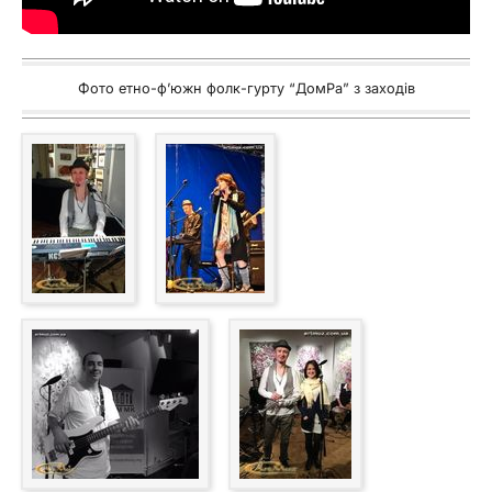
Фото етно-ф’южн фолк-гурту “ДомРа” з заходів