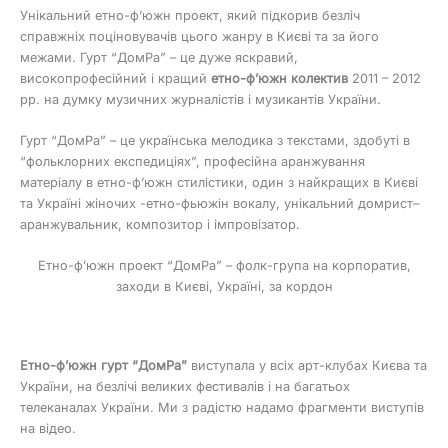
Унікальний етно-ф’южн проект, який підкорив безліч
справжніх поціновувачів цього жанру в Києві та за його
межами. Гурт “ДомРа” – це дуже яскравий,
високопрофесійний і кращий
етно-ф’южн колектив
2011 – 2012
рр. на думку музичних журналістів і музикантів України.
Гурт “ДомРа” – це українська мелодика з текстами, здобуті в
“фольклорних експедиціях”, професійна аранжування
матеріалу в етно-ф’южн стилістики, один з найкращих в Києві
та Україні жіночих -етно-фьюжін вокалу, унікальний домрист–
аранжувальник, композитор і імпровізатор.
Етно-ф’южн проект “ДомРа” – фолк-група на корпоратив,
заходи в Києві, Україні, за кордон
Етно-ф’южн гурт “ДомРа”
виступала у всіх арт-клубах Києва та
України, на безлічі великих фестивалів і на багатьох
телеканалах України. Ми з радістю надамо фрагменти виступів
на відео.