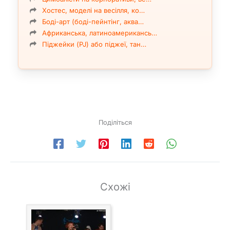
Хостес, моделі на весілля, ко…
Боді-арт (боді-пейнтінг, аква…
Африканська, латиноамерикансь…
Піджейки (PJ) або піджеї, тан…
Поділіться
Схожі