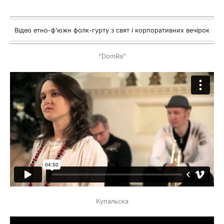
Відео етно-ф’южн фолк-гурту з свят і корпоративних вечірок
“DomRa”
Купальска