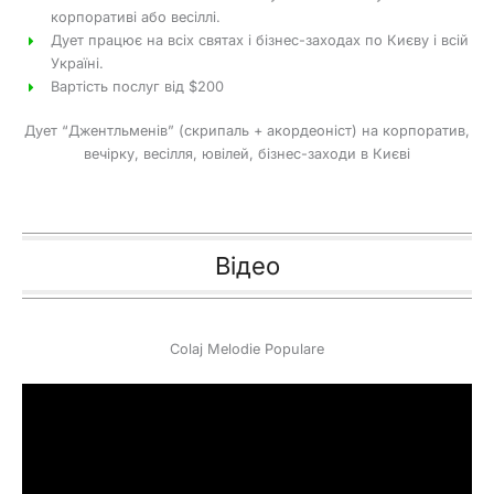
корпоративі або весіллі.
Дует працює на всіх святах і бізнес-заходах по Києву і всій
Україні.
Вартість послуг від $200
Дует “Джентльменів” (скрипаль + акордеоніст) на корпоратив,
вечірку, весілля, ювілей, бізнес-заходи в Києві
Відео
Colaj Melodie Populare