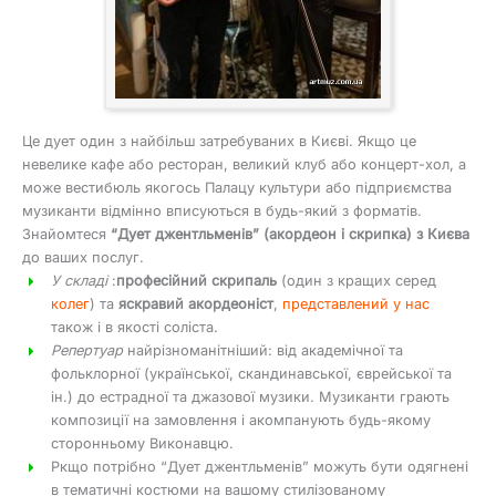
Це дует один з найбільш затребуваних в Києві. Якщо це
невелике кафе або ресторан, великий клуб або концерт-хол, а
може вестибюль якогось Палацу культури або підприємства
музиканти відмінно вписуються в будь-який з форматів.
Знайомтеся
“Дует джентльменів” (акордеон і скрипка) з Києва
до ваших послуг.
У складі
:
професійний скрипаль
(один з кращих серед
колег
) та
яскравий акордеоніст
,
представлений у нас
також і в якості соліста.
Репертуар
найрізноманітніший: від академічної та
фольклорної (української, скандинавської, єврейської та
ін.) до естрадної та джазової музики. Музиканти грають
композиції на замовлення і акомпанують будь-якому
сторонньому Виконавцю.
Ркщо потрібно “Дует джентльменів” можуть бути одягнені
в тематичні костюми на вашому стилізованому