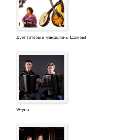
Дуэт гитары и мандолины (домры)
W-you