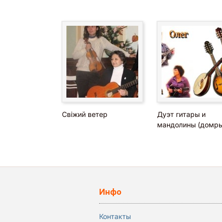
Свіжий ветер
Дуэт гитары и
мандолины (домры
Инфо
Контакты