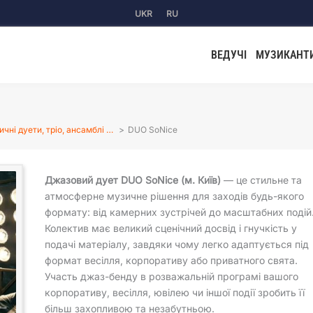
UKR
RU
ВЕДУЧІ
МУЗИКАНТ
чні дуети, тріо, ансамблі …
DUO SoNice
Джазовий дует DUO SoNice (м. Київ)
— це стильне та
атмосферне музичне рішення для заходів будь-якого
формату: від камерних зустрічей до масштабних подій
Колектив має великий сценічний досвід і гнучкість у
подачі матеріалу, завдяки чому легко адаптується під
формат весілля, корпоративу або приватного свята.
Участь джаз-бенду в розважальній програмі вашого
корпоративу, весілля, ювілею чи іншої події зробить її
більш захопливою та незабутньою.