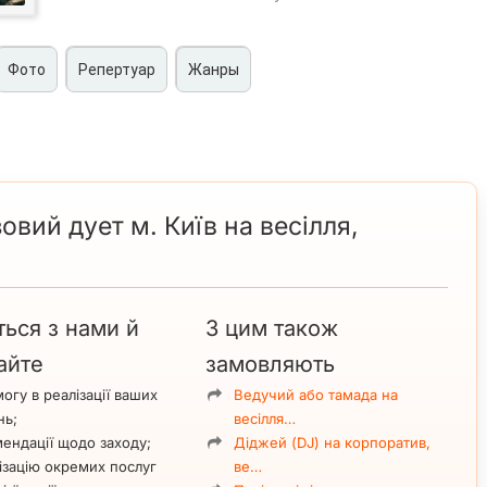
Фото
Репертуар
Жанры
ка на весілля, корпоративи та свята у Києві
від для різних типів подій:
вий дует м. Київ на весілля,
заходи)
тів у стильній джазовій обробці.
еру:
ться з нами й
З цим також
ome-зони або фуршету,
айте
замовляють
ої частини заходу.
ивого вокалу та гітари
, що вже саме по собі створює м’яке,
огу в реалізації ваших
Ведучий або тамада на
д формат події, створюючи потрібний настрій — від фонової
нь;
весілля…
 SoNice полягає в розширених можливостях:
ми.
ендації щодо заходу;
Діджей (DJ) на корпоратив,
ізацію окремих послуг
ве…
а й
саксофоністка
, що дозволяє урізноманітнити програму та