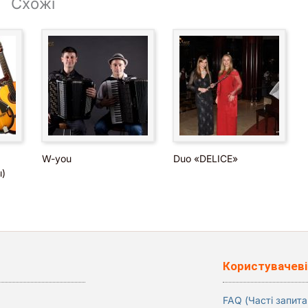
Схожі
W-you
Duo «DELICE»
)
Користувачеві
FAQ (Часті запита