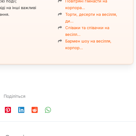
ієї події;
Повітряні гімнасти на
 саксофоном — також виступає сольно;
іді на інші важливі
корпора…
у складі
джазового квартету
.
ання.
Торти, десерти на весілля,
ди…
Співаки та співачки на
DUO SoNice, включаючи надання необхідного
музичного та
весілл…
льтат і високий рівень виконання на вашому заході.
Бармен шоу на весілля,
корпор…
ізму та живої музики, яка робить подію по-справжньому
Поділіться