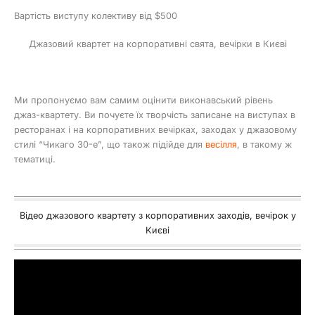
Вартість виступу колективу від $500
Джазовий квартет на корпоративні свята, вечірки в Києві
Ми пропонуємо вам самим оцінити виконавський рівень
джаз-квартету. Ви почуєте їх творчість записане на виступах в
ресторанах і на корпоративних вечірках, заходах у джазовому
стилі “Чикаго 30-е”, що також підійде для
весілля
, в такому ж
тематиці.
Відео джазового квартету з корпоративних заходів, вечірок у
Києві