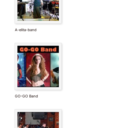
A-elita-band
GO-GO Band