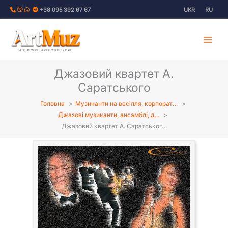
Перейти
+38 095 392 67 67
UKR
RU
до
вмісту
АГЕНТСТВО АРТИСТІВ І СВЯТ
Джазовий квартет А.
Саратського
Головна
Музиканти на весілля, корпорат…
Джазові музиканти, ансамблі, д…
Джазовий квартет А. Саратськог…