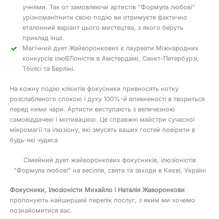
учнями. Так от замовляючи артистів “Формула любові”
урізноманітнити свою подію ви отримуєте фактично
еталонний варіант цього мистецтва, з якого беруть
приклад інші.
Магічний дует Жайворонкових є лауреати Міжнародних
конкурсів ілюB7іоністів в Амстердамі, Санкт-Петербурзі,
Тбілісі та Берліні.
На кожну подію клієнтів фокусники привносять нотку
розслабленого спокою і духу 100%-й впевненості в твориться
перед ними чари. Артисти виступають з величезною
самовіддачею і мотивацією. Це справжні майстри сучасної
мікромагії та ілюзіону, які змусять ваших гостей повірити в
будь-які чудеса.
Сімейний дует жайворонкових фокусників, ілюзіоністів
“Формула любові” на весілля, свята та заходи в Києві, Україні
Фокусники, Ілюзіоністи Михайло і Наталія Жаворонкови
пропонують найширший перелік послуг, з яким ми хочемо
познайомитися вас.