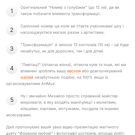
Оригінальний “Номер з голубами” (до 12 хв), де ви
1
також побачите елементи трансформації.
Салонний номер-це коли ви стаєте учасниками шоу і
2
насолоджуєтеся магією разом з артистами.
“Трансформація” зі зміною 13 костюмів (10 хв) – це буде
3
незабутьо, як для дорослих, так і для дітей.
“Левітації” (літаюча жінка), літаюча куля та інше, які ми
4
впевнені зроблять вашу
весілля
або довгоочікуваний
ювілей
незабутньою подією, на 100% якщо їх
організовуватиме ArtMuz.
Ну і звичайно Михайло просто справжній майстер
5
мікромагія, в яку входять маніпуляції з монетами,
кільцями, картами, мотузками, посудом та іншими
аксесуарами.
Далі пропонуємо вашій увазі відео-презентацію магічного
дуету “Формула любові” і фотографії костюмів, епізоди робіт.