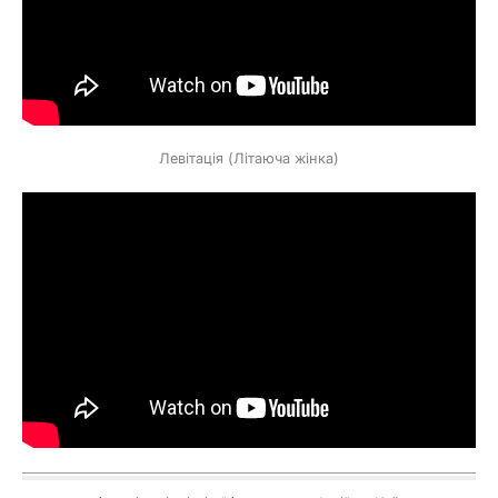
Левітація (Літаюча жінка)