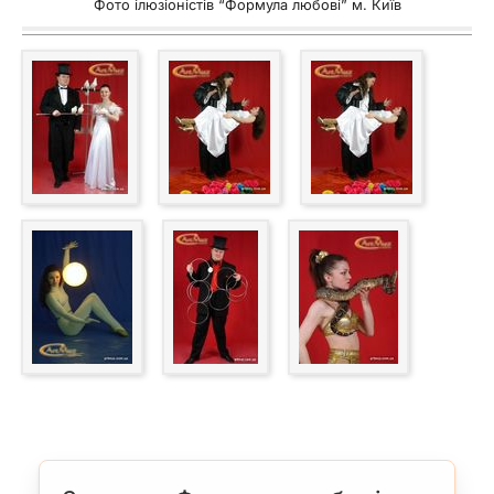
Фото ілюзіоністів “Формула любові” м. Київ