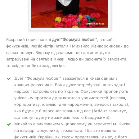
Яскравий і оригінальні
дует”Формула любові”
, в особі
фокусників, ілюзіоністів Наталія і Михайло Жайворонкових до
ваших послуг. Відразу відзначимо, що артисти дуже
затребувані на святах в Києві і якщо ви захочете їх замовити,
то слід це робити заздалегідь.
Дует “Формула любові” вважається в Києві одним з
кращих фокусників. Вони дуже затребувані на заходах і
нерідко гастролюють по Україні. Фокусники пропонують
унікальну програму для кожного урочистостей (весілля,
корпоративу, ювілею, дня народження, вечірок і заходів),
яка буде ще й персоналізована під вас (ArtMuz гарантує,
що виступ дуету не залишає нікого байдужими).
Михайло є викладачем у цирковому університеті м. Києва
на кафедрі фокусники, ілюзіоністи. І багато кращих
фокусників України, які також представлені у нас, є його