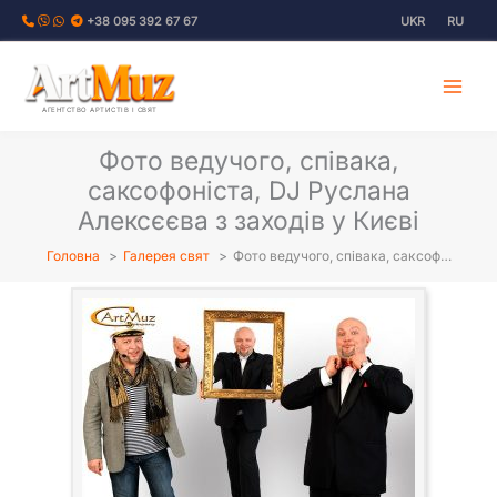
Перейти
+38 095 392 67 67
UKR
RU
до
вмісту
АГЕНТСТВО АРТИСТІВ І СВЯТ
Фото ведучого, співака,
саксофоніста, DJ Руслана
Алексєєва з заходів у Києві
Головна
Галерея свят
Фото ведучого, співака, саксоф…