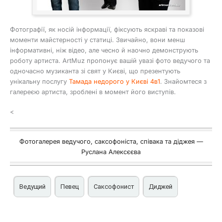
Фотографії, як носій інформації, фіксують яскраві та показові
моменти майстерності у статиці. Звичайно, вони менш
інформативні, ніж відео, але чесно й наочно демонструють
роботу артиста. ArtMuz пропонує вашій увазі фото ведучого та
одночасно музиканта зі свят у Києві, що презентують
унікальну послугу
Тамада недорого у Києві 4в1
. Знайомтеся з
галереєю артиста, зроблені в момент його виступів.
<
Фотогалерея ведучого, саксофоніста, співака та діджея —
Руслана Алексєєва
Ведущий
Певец
Саксофонист
Диджей