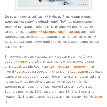
До ваших послуг унікальний
Київський арт-театр живих
дзеркальних статуй в образі людей “HA”
. Це різноплановий
творчий колектив, який, крім заявлених тут послуг, може
запропонувати
широкий різноплановий перформанс
, який
зробить ваше весілля, корпоративне свято, ювілей, дитячий
день народження, випускний або бізнес-заходи в оригінальні і
самобутніми.
Ви можете замовити дзеркальних людей в амплуа (стиль
роботи)
живих статуй
, з інтерактивною програмою в стилі
аніматорів
, що підійде як для
дитячого для народження
, в
якості
хостес
або на фотозону скажімо на
корпоратив
або інше
свято, а також образи гармонійно впишуться в презентацію Іл
на виставку, де потрібно буде залучити нових клієнтів і
зробити ваші послуги привабливими і запам’ятовуються.
Вартість послуг від $170/год статуя або $340 за 2 статуї на
годину. Далі познайомтеся з образами арт-театру” НА”На
фото