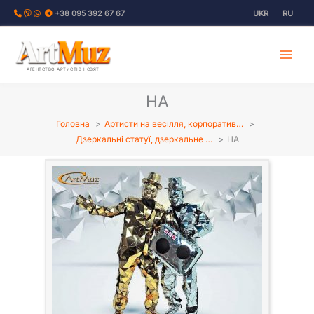
Перейти
+38 095 392 67 67
UKR
RU
до
вмісту
АГЕНТСТВО АРТИСТІВ І СВЯТ
HA
Головна
Артисти на весілля, корпоратив…
Дзеркальні статуї, дзеркальне …
HA