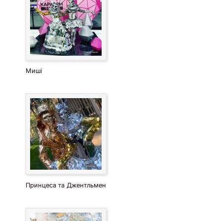
Миші
Принцеса та Джентльмен