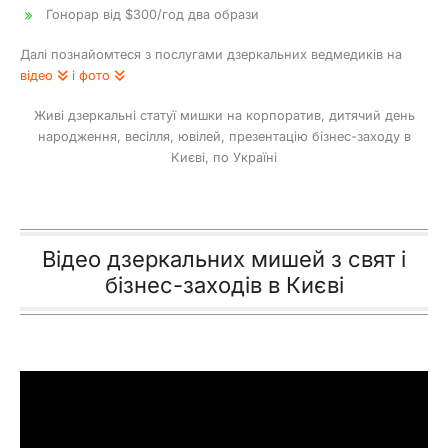
Гонорар від $300/год два образи
Далі познайомтеся з послугами дзеркальних ведмедиків на
відео
і
фото
Живі дзеркальні статуї мишки на корпоратив, дитячий день
народження, весілля, ювілей, презентацію бізнес-заходу в
Києві, по Україні
Відео дзеркальних мишей з свят і
бізнес-заходів в Києві