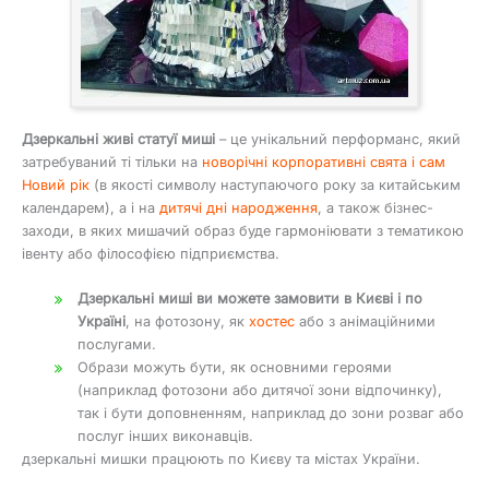
Дзеркальні живі статуї миші
– це унікальний перформанс, який
затребуваний ті тільки на
новорічні корпоративні свята і сам
Новий рік
(в якості символу наступаючого року за китайським
календарем), а і на
дитячі дні народження
, а також бізнес-
заходи, в яких мишачий образ буде гармоніювати з тематикою
івенту або філософією підприємства.
Дзеркальні миші ви можете замовити в Києві і по
Україні
, на фотозону, як
хостес
або з анімаційними
послугами.
Образи можуть бути, як основними героями
(наприклад фотозони або дитячої зони відпочинку),
так і бути доповненням, наприклад до зони розваг або
послуг інших виконавців.
дзеркальні мишки працюють по Києву та містах України.