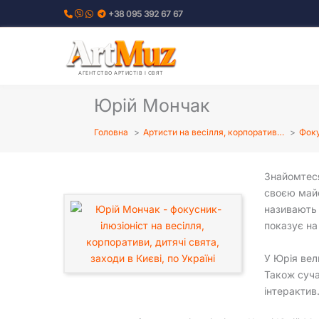
Перейти
+38 095 392 67 67
до
вмісту
АГЕНТСТВО АРТИСТІВ І СВЯТ
Юрій Мончак
Головна
Артисти на весілля, корпоратив…
Фоку
Знайомтеся
своєю майс
називають 
показує н
У Юрія вел
Також суча
інтерактив