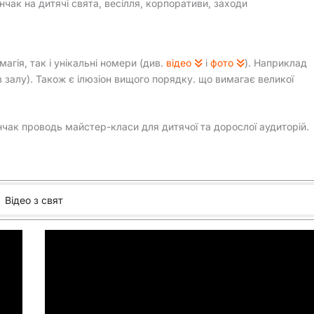
нчак на дитячі свята, весілля, корпоративи, заходи
магія, так і унікальні номери (див.
відео
і
фото
). Наприклад
з залу). Також є ілюзіон вищого порядку. що вимагає великої
нчак проводь майстер-класи для дитячої та дорослої аудиторій.
Відео з свят