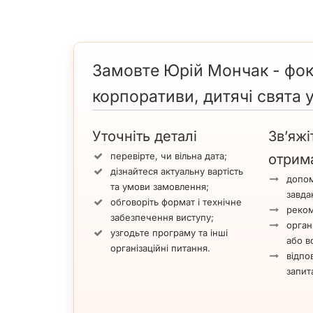
Замовте Юрій Мончак - фоку
корпоративи, дитячі свята у
Уточніть деталі
Зв’яжі
перевірте, чи вільна дата;
отрим
дізнайтеся актуальну вартість
допом
та умови замовлення;
завда
обговоріть формат і технічне
реком
забезпечення виступу;
орган
узгодьте програму та інші
або вс
організаційні питання.
відпов
запит