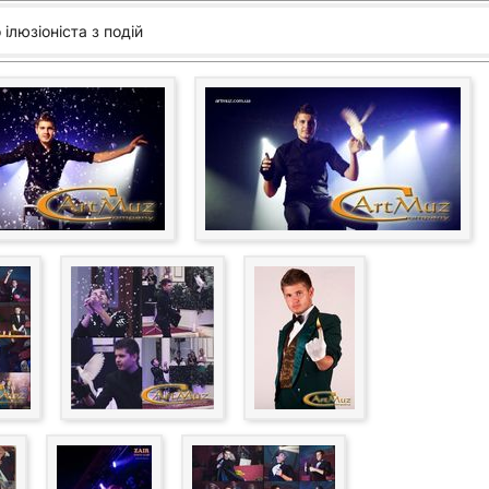
ілюзіоніста з подій