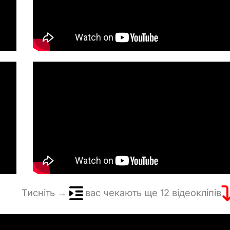
Тисніть →
вас чекають ще 12 відеокліпів