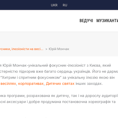
UKR
RU
ВЕДУЧІ
МУЗИКАНТ
сники, ілюзіоністи на весі…
Юрій Мончак
 Юрій Мончак-унікальний фокусник-ілюзіоніст з Києва, який
терністю підкорив вже багато сердець українців. Його не дарм
“Хитрим і спритним фокусником” за унікальну ілюзію якою він
а
весіллях
,
корпоративах
,
Дитячих святах
інших заходах.
ика програми, розрахована як дитячу, так і на дорослу аудиторії
сні аксесуари і добре продумана постановочна хореографія та
.