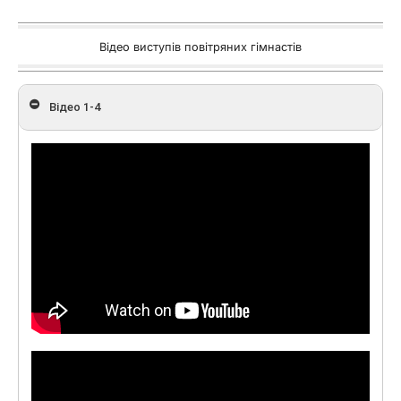
Відео виступів повітряних гімнастів
Відео 1-4