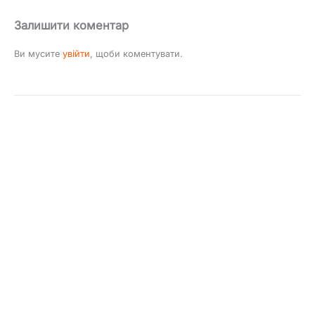
Залишити коментар
Ви мусите
увійти
, щоби коментувати.
Инфо
Copyright © 2009 - 2026 ArtMuz - агентство артистів та свят №1 у
Києві, Україні