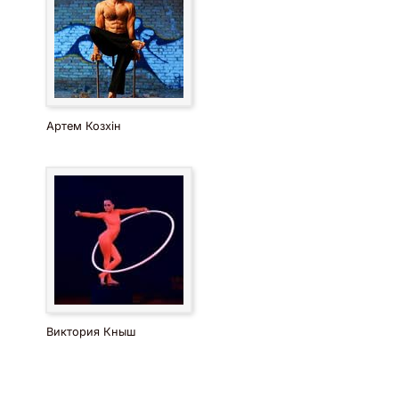
Артем Козхін
Виктория Кныш