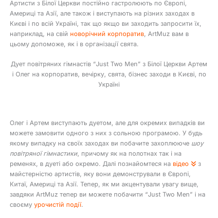
Артисти з Білої Церкви постійно гастролюють по Європі,
Америці та Азії, але також і виступають на різних заходах в
Києві і по всій Україні, так що якщо ви заходить запросити їх,
наприклад, на свій
новорічний корпоратив
, ArtMuz вам в
цьому допоможе, як і в організації свята.
Дует повітряних гімнастів “Just Two Men” з Білої Церкви Артем
і Олег на корпоратив, вечірку, свята, бізнес заходи в Києві, по
Україні
Олег і Артем виступають дуетом, але для окремих випадків ви
можете замовити одного з них з сольною програмою. У будь
якому випадку на своїх заходах ви побачите захоплююче
шоу
повітряної гімнастики
, причому як на полотнах так і на
ременях, в дуеті або окремо. Далі познайомтеся на
відео
з
майстерністю артистів, яку вони демонстрували в Європі,
Китаї, Америці та Азії. Тепер, як ми акцентували увагу вище,
завдяки ArtMuz тепер ви можете побачити “Just Two Men” і на
своєму
урочистій події
.