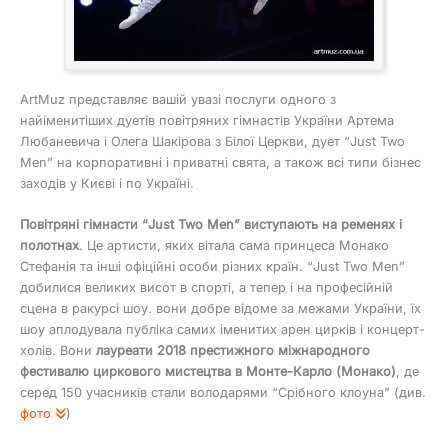
ArtMuz представляє вашій увазі послуги одного з
найіменитіших дуетів повітряних гімнастів України Артема
Любаневича і Олега Шакірова з Білої Церкви, дует “Just Two
Men” на корпоративні і приватні свята, а також всі типи бізнес
заходів у Києві і по Україні.
Повітряні гімнасти “Just Two Men” виступають на ременях і
полотнах
. Це артисти, яких вітала сама принцеса Монако
Стефанія та інші офіційні особи різних країн. “Just Two Men”
добилися великих висот в спорті, а тепер і на професійній
сцена в ракурсі шоу. вони добре відоме за межами України, їх
шоу аплодувала публіка самих іменитих арен цирків і концерт-
холів. Вони
лауреати 2018 престижного міжнародного
фестивалю циркового мистецтва в Монте-Карло (Монако)
, де
серед 150 учасників стали володарями “Срібного клоуна” (див.
фото
)