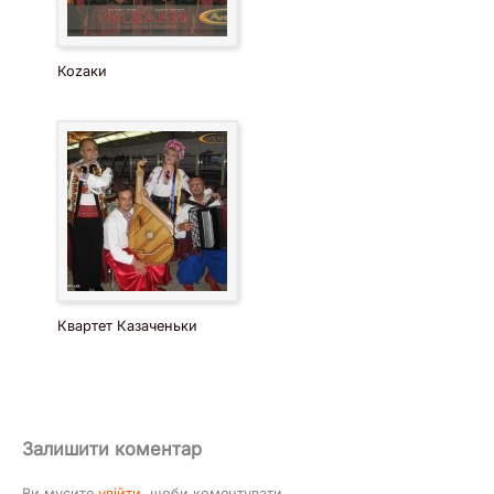
Коzaки
Квартет Казаченьки
Залишити коментар
Ви мусите
увійти
, щоби коментувати.