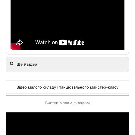
Ще 9 відео
Відео малого складу і танцювального майстер-класу
Виступ малим складом