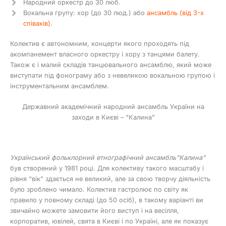
Народний оркестр до 30 люб.
Вокальна групу: хор (до 30 люд.) або
ансамбль (від 3-х
співаків)
.
Колектив є автономним, концерти якого проходять під
акомпанемент власного оркестру і хору з танцями балету.
Також є і малий складів танцювального ансамблю, який може
виступати під фонограму або з невеликою вокальною групою і
інструментальним ансамблем.
Державний академічний народний ансамбль України на
заходи в Києві – “Калина”
Український фольклорний етнографічний ансамбль”Калина”
був створений у 1981 році. Для колективу такого масштабу і
рівня “вік” здається не великий, але за свою творчу діяльність
було зроблено чимало. Колектив гастролює по світу як
правило у повному складі (до 50 осіб), в такому варіанті ви
звичайно можете замовити його виступ і на весілля,
корпоратив, ювілей, свята в Києві і по Україні, але як показує