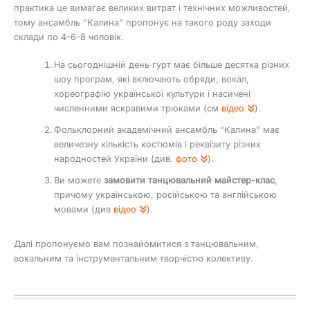
практика це вимагає великих витрат і технічних можливостей,
тому ансамбль “Калина” пропонує на такого роду заходи
склади по 4-6-8 чоловік.
На сьогоднішній день гурт має більше десятка різних
шоу програм, які включають обряди, вокал,
хореографію української культури і насичені
численними яскравими трюками (см
відео
).
Фольклорний академічний ансамбль “Калина” має
величезну кількість костюмів і реквізиту різних
народностей України (див.
фото
).
Ви можете
замовити танцювальний майстер-клас
,
причому українською, російською та англійською
мовами (див
відео
).
Далі пропонуємо вам познайомитися з танцювальним,
вокальним та інструментальним творчістю колективу.