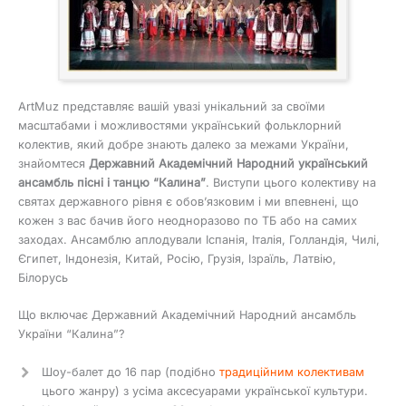
ArtMuz представляє вашій увазі унікальний за своїми
масштабами і можливостями український фольклорний
колектив, який добре знають далеко за межами України,
знайомтеся
Державний Академічний Народний український
ансамбль пісні і танцю “Калина”
. Виступи цього колективу на
святах державного рівня є обов’язковим і ми впевнені, що
кожен з вас бачив його неодноразово по ТБ або на самих
заходах. Ансамблю аплодували Іспанія, Італія, Голландія, Чилі,
Єгипет, Індонезія, Китай, Росію, Грузія, Ізраїль, Латвію,
Білорусь
Що включає Державний Академічний Народний ансамбль
України “Калина”?
Шоу-балет до 16 пар (подібно
традиційним колективам
цього жанру) з усіма аксесуарами української культури.