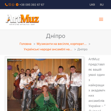
Перейти
+38 095 392 67 67
UKR
RU
до
вмісту
АГЕНТСТВО АРТИСТІВ І СВЯТ
Дніпро
Головна
Музиканти на весілля, корпорат…
Українські народні ансамблі на…
Дніпро
ArtMuz
представл
яє вашій
увазі один
з
найкращи
х академіч
них
ансамблів
України – ”