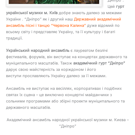
Дніпро”.
Цей
гурт
української музики м. Київ
добре знають далеко за межами
України . “Дніпро” як і другий наш
Державний академічний
ансамбль пісні і танцю “Червона Калина”
дуже відомий по
всьому світу і представляє Україну, та її культуру і багаті
традиції.
Український народний ансамбль
є лауреатом безлічі
фестивалів, форумів, він виступає на концертах державного та
муніципального масштабів. Також
академічний гурт “Дніпро”
дарує свою майстерність за корждоном і його
виступи прославляють Україну далеко за її межами.
Ансамбль не виступає на весіллях, корпоративах і подібних
святах їх сцена – це виключно концертні майданчики з
сольними програмами або збірні проекти муніципального та
державного масштабів.
Академічний ансамбль народної української музики м. Києва –
“Дніпро”