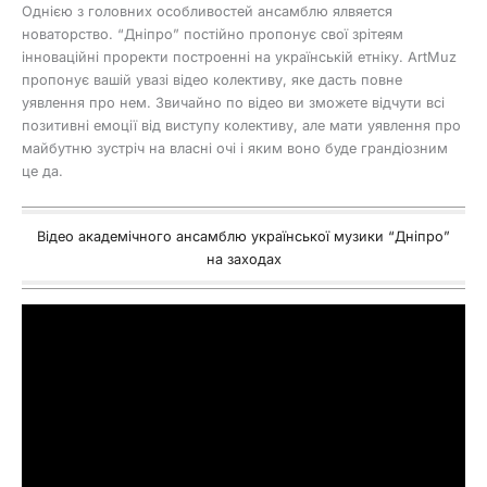
Однією з головних особливостей ансамблю ялвяется
новаторство. “Дніпро” постійно пропонує свої зрітеям
інноваційні проректи построенні на українській етніку. ArtMuz
пропонує вашій увазі відео колективу, яке дасть повне
уявлення про нем. Звичайно по відео ви зможете відчути всі
позитивні емоції від виступу колективу, але мати уявлення про
майбутню зустріч на власні очі і яким воно буде грандіозним
це да.
Відео академічного ансамблю української музики “Дніпро”
на заходах