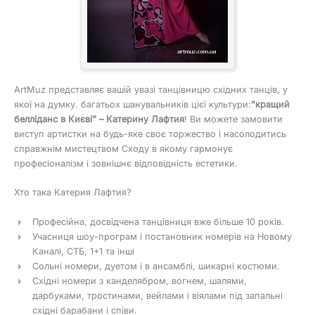
ArtMuz представляє вашій увазі танцівницю східних танців, у
якої на думку. багатьох шанувальників цієї культури:
“кращий
белліданс в Києві” – Катерину Лафтия
! Ви можете замовити
виступ артистки на будь-яке своє торжество і насолодитись
справжнім мистецтвом Сходу в якому гармонує
професіоналізм і зовнішнє відповідність естетики.
Хто така Катерия Лафтия?
Професійна, досвідчена танцівниця вже більше 10 років.
Учасниця шоу-програм і постановник номерів на Новому
Каналі, СТБ, 1+1 та інші
Сольні номери, дуетом і в ансамблі, шикарні костюми.
Східні номери з канделябром, вогнем, шалями,
дарбуками, тростинами, вейлами і віялами під запальні
східні барабани і співи.