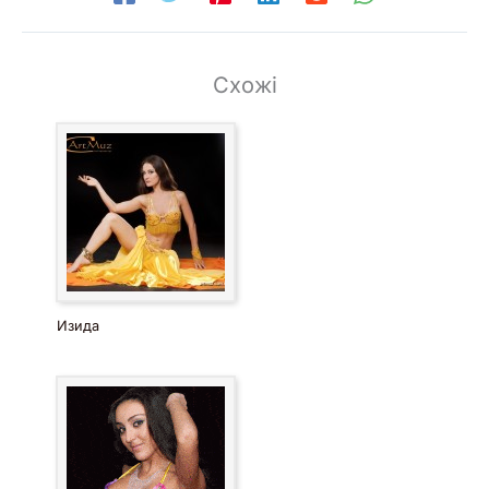
Схожі
Изида