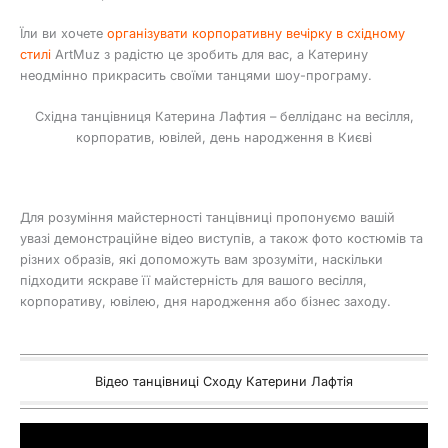
Їли ви хочете
організувати корпоративну вечірку в східному
стилі
ArtMuz з радістю це зробить для вас, а Катерину
неодмінно прикрасить своїми танцями шоу-програму.
Східна танцівниця Катерина Лафтия – белліданс на весілля,
корпоратив, ювілей, день народження в Києві
Для розуміння майстерності танцівниці пропонуємо вашій
увазі демонстраційне відео виступів, а також фото костюмів та
різних образів, які допоможуть вам зрозуміти, наскільки
підходити яскраве її майстерність для вашого весілля,
корпоративу, ювілею, дня народження або бізнес заходу.
Відео танцівниці Сходу Катерини Лафтія