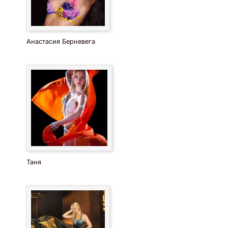
Анастасия Берневега
Таня