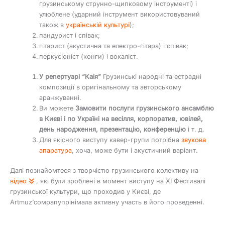
грузинському струнно-щипковому інструменті) і
улюблене (ударний інструмент використовуваний
також в
українській культурі
);
пандурист і співак;
гітарист (акустична та електро-гітара) і співак;
перкусіоніст (конги) і вокаліст.
У репертуарі “Каія”
Грузинські народні та естрадні
композиції в оригінальному та авторському
аранжуванні.
Ви можете
Замовити послуги грузинського ансамблю
в Києві і по Україні на весілля, корпоратив, ювілей,
день народження, презентацію, конференцію
і т. д.
Для якісного виступу кавер-групи потрібна
звукова
апаратура
, хоча, може бути і акустичний варіант.
Далі познайомтеся з творчістю грузинського колективу на
відео
, які були зроблені в момент виступу на ХІ Фестивалі
грузинської культури, що проходив у Києві, де
Artmuz’сомрапупрінімала активну участь в його проведенні.