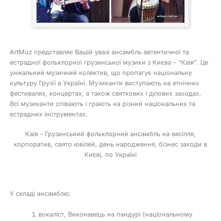
ArtMuz представляє Вашій увазі ансамбль автентичної та
естрадної фольклорної грузинської музики з Києва – “Каія”. Це
унікальний музичний колектив, що пропагує національну
культуру Грузії в Україні. Музиканти виступають на етнічних
фестивалях, концертах, а також святкових і ділових заходах.
Всі музиканти співають і грають на різний національних та
естрадних інструментах.
Каія – Грузинський фольклорний ансамбль на весілля,
корпоратив, свято ювілей, день народження, бізнес заходи в
Києві, по Україні
У складі ансамблю:
вокаліст, Виконавець на пандурі (національному