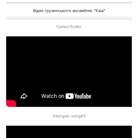
Відео грузинського ансамблю “Каіа”
Суліко/Suliko
Georgian song#3