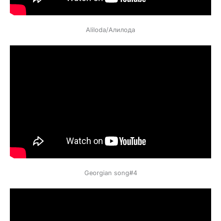
Аliloda/Алилода
Georgian song#4