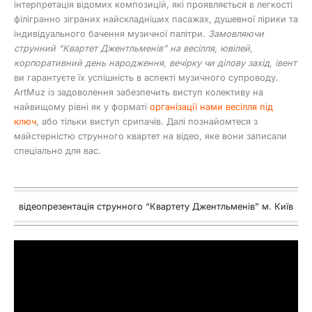
інтерпретація відомих композицій, які проявляється в легкості
філігранно зіграних найскладніших пасажах, душевної лірики та
індивідуального бачення музичної палітри.
Замовляючи
струнний “Квартет Джентльменів” на весілля, ювілей,
корпоративний день народження, вечірку чи ділову захід, івент
ви гарантуєте їх успішність в аспекті музичного супроводу.
ArtMuz із задоволення забезпечить виступ колективу на
найвищому рівні як у форматі
організації нами весілля під
ключ
, або тільки виступ срипачів. Далі познайомтеся з
майстерністю струнного квартет на відео, яке вони записали
спеціально для вас.
відеопрезентація струнного “Квартету Джентльменів” м. Київ