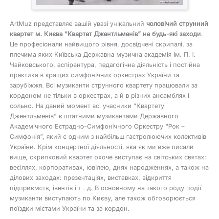
ArtMuz представляє вашій увазі унікальний
чоловічий струнний
квартет м. Києва “Квартет Джентльменів” на будь-які заходи
.
Це професіонали найвищого рівня, досвідчені скрипалі, за
плечима яких Київська Державна музична академія ім. П. І.
Чайковського, аспірантура, педагогічна діяльність і постійна
практика в кращих симфонічних оркестрах України та
зарубіжжя. Всі музиканти струнного квартету працювали за
кордоном не тільки в оркестрах, а й в різних ансамблях і
сольно. На даний момент всі учасники “Квартету
Джентльменів” є штатними музикантами Державного
Академічного Естрадно-Симфонічного Оркестру “Рок –
Симфонія”, який є одним з найбільш гастролюючих колективів
України. Крім концертної діяльності, яка як ми вже писали
вище, скрипковий квартет охоче виступає на світських святах:
весіллях, корпоративах, ювілею, днях народженнях, а також на
ділових заходах: презентаціях, виставках, відкриття
підприємств, івентів і т . д. В основному на такого роду події
музиканти виступають по Києву, але також обговорюється
поїздки містами України та за кордон.