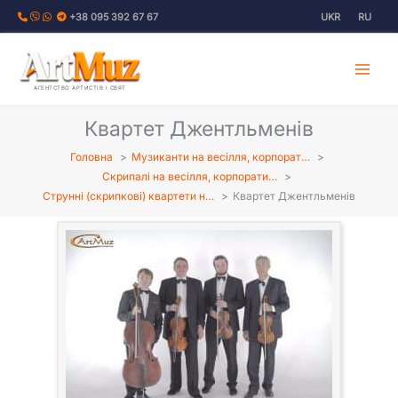
Перейти
+38 095 392 67 67
UKR
RU
до
вмісту
АГЕНТСТВО АРТИСТІВ І СВЯТ
Квартет Джентльменів
Головна
Музиканти на весілля, корпорат…
Скрипалі на весілля, корпорати…
Струнні (скрипкові) квартети н…
Квартет Джентльменів