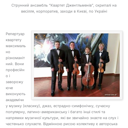
Струнний ансамбль “Квартет Джентльменів”, скрипалі на
весілля, корпоратив, заходи в Києві, по Україні
Репертуар
квартету
максималь
но
різноманіт
ний. Вони
професійн
о і
заворожу
юче
виконують
академічн
у музику (класику), джаз, естрадно-симфонічну, сучасну
популярну, латино-американську і багато інші стилі та
напрямки музичної культури, які ви звичайно знаєте на слух і
частенько слухаєте. Відмінною рисою колективу є авторська