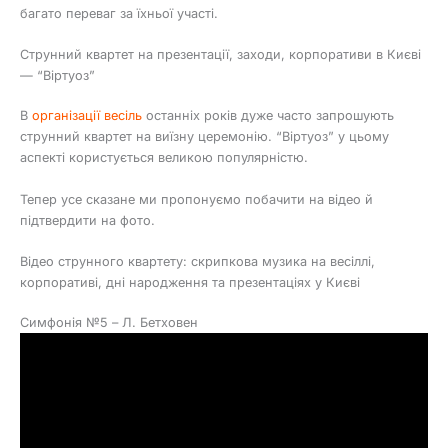
багато переваг за їхньої участі.
Струнний квартет на презентації, заходи, корпоративи в Києві
— “Віртуоз”
В
організації весіль
останніх років дуже часто запрошують
струнний квартет на виїзну церемонію. “Віртуоз” у цьому
аспекті користується великою популярністю.
Тепер усе сказане ми пропонуємо побачити на відео й
підтвердити на фото.
Відео струнного квартету: скрипкова музика на весіллі,
корпоративі, дні народження та презентаціях у Києві
Симфонія №5 – Л. Бетховен