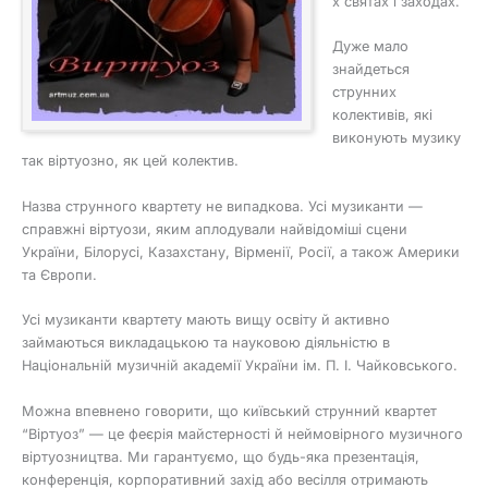
х святах і заходах.
Дуже мало
знайдеться
струнних
колективів, які
виконують музику
так віртуозно, як цей колектив.
Назва струнного квартету не випадкова. Усі музиканти —
справжні віртуози, яким аплодували найвідоміші сцени
України, Білорусі, Казахстану, Вірменії, Росії, а також Америки
та Європи.
Усі музиканти квартету мають вищу освіту й активно
займаються викладацькою та науковою діяльністю в
Національній музичній академії України ім. П. І. Чайковського.
Можна впевнено говорити, що київський струнний квартет
“Віртуоз” — це феєрія майстерності й неймовірного музичного
віртуозництва. Ми гарантуємо, що будь-яка презентація,
конференція, корпоративний захід або весілля отримають