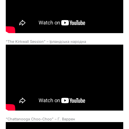
“The Kirkwall Session” – Ірландська народна
“Chattanooga Choo-Choo” – Г. Варрен