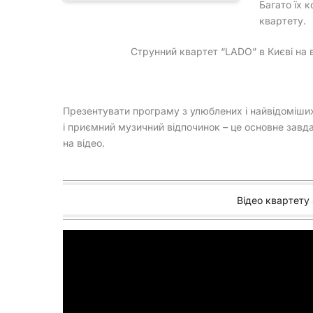
Багато їх 
квартету.
Струнний квартет “LADO” в Києві на ве
Презентувати програму з улюблених і найвідоміших
і приємний музичний відпочинок – це основне зав
на відео.
Відео квартету з