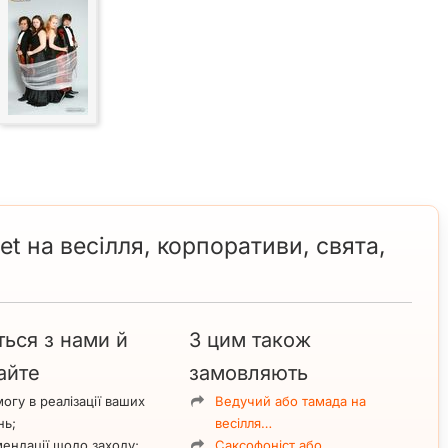
et на весілля, корпоративи, свята,
ться з нами й
З цим також
айте
замовляють
огу в реалізації ваших
Ведучий або тамада на
нь;
весілля…
ендації щодо заходу;
Саксофоніст або