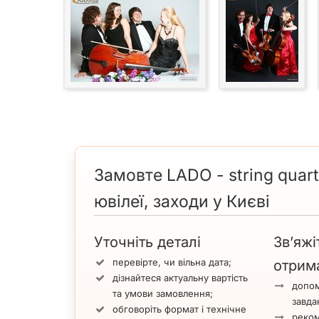
Замовте LADO - string quart
ювілеї, заходи у Києві
Уточніть деталі
Зв’яжі
перевірте, чи вільна дата;
отрим
дізнайтеся актуальну вартість
допом
та умови замовлення;
завда
обговоріть формат і технічне
реком