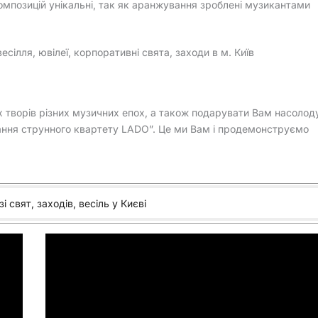
композицій унікальні, так як аранжування зроблені музикантами
сілля, ювілеї, корпоративні свята, заходи в м. Київ
 творів різних музичних епох, а також подарувати Вам насолод
дання струнного квартету LADO”. Це ми Вам і продемонструємо
і свят, заходів, весіль у Києві