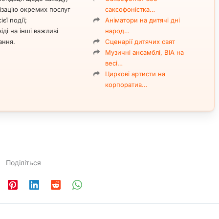
ізацію окремих послуг
саксофоністка…
ієї події;
Аніматори на дитячі дні
іді на інші важливі
народ…
ання.
Сценарії дитячих свят
Музичні ансамблі, ВІА на
весі…
Циркові артисти на
корпоратив…
Поділіться