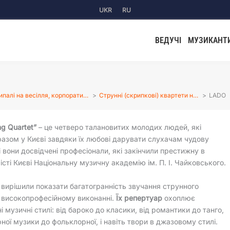
UKR
RU
ВЕДУЧІ
МУЗИКАНТ
ипалі на весілля, корпорати…
Струнні (скрипкові) квартети н…
LADO
ng Quartet”
– це четверо талановитих молодих людей, які
разом у Києві завдяки їх любові дарувати слухачам чудову
і вони досвідчені професіонали, які закінчили престижну в
місті Києві Національну музичну академію ім. П. І. Чайковського.
вирішили показати багатогранність звучання струнного
 високопрофесійному виконанні.
Їх репертуар
охоплює
і музичні стилі: від бароко до класики, від романтики до танго,
рної музики до фольклорної, і навіть твори в джазовому стилі.