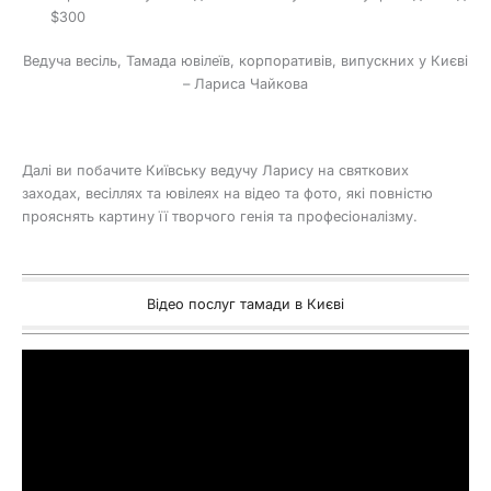
$300
Ведуча весіль, Тамада ювілеїв, корпоративів, випускних у Києві
– Лариса Чайкова
Далі ви побачите Київську ведучу Ларису на святкових
заходах, весіллях та ювілеях на відео та фото, які повністю
прояснять картину її творчого генія та професіоналізму.
Відео послуг тамади в Києві