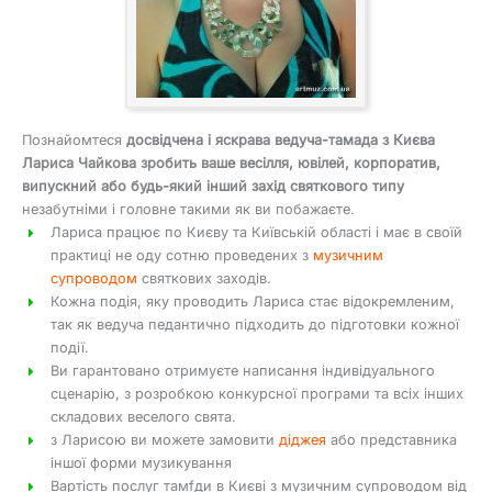
Познайомтеся
досвідчена і яскрава ведуча-тамада з Києва
Лариса Чайкова зробить ваше весілля, ювілей, корпоратив,
випускний або будь-який інший захід святкового типу
незабутніми і головне такими як ви побажаєте.
Лариса працює по Києву та Київській області і має в своїй
практиці не оду сотню проведених з
музичним
супроводом
святкових заходів.
Кожна подія, яку проводить Лариса стає відокремленим,
так як ведуча педантично підходить до підготовки кожної
події.
Ви гарантовано отримуєте написання індивідуального
сценарію, з розробкою конкурсної програми та всіх інших
складових веселого свята.
з Ларисою ви можете замовити
діджея
або представника
іншої форми музикування
Вартість послуг тамfди в Києві з музичним супроводом від