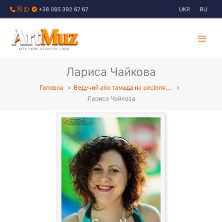
Перейти
+38 095 392 67 67
UKR
RU
до
вмісту
АГЕНТСТВО АРТИСТІВ І СВЯТ
Лариса Чайкова
Головна
Ведучий або тамада на весілля,…
Лариса Чайкова