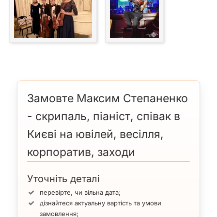
Aerosmith, MAX Violin Show
Ноктюрн-Я. Мейтус
Замовте Максим Степаненко
- скрипаль, піаніст, співак в
Києві на ювілей, весілля,
корпоратив, заходи
Уточніть деталі
F Chopin, MAX Violin Show
перевірте, чи вільна дата;
дізнайтеся актуальну вартість та умови
замовлення;