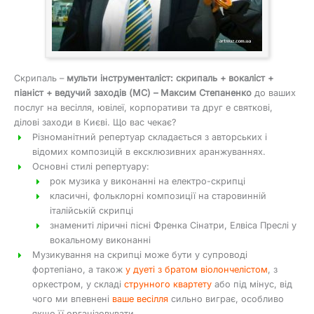
Скрипаль –
мульти інструменталіст: скрипаль + вокаліст +
піаніст + ведучий заходів (МС) – Максим Степаненко
до ваших
послуг на весілля, ювілеї, корпоративи та друг е святкові,
ділові заходи в Києві. Що вас чекає?
Різноманітний репертуар складається з авторських і
відомих композицій в ексклюзивних аранжуваннях.
Основні стилі репертуару:
рок музика у виконанні на електро-скрипці
класичні, фольклорні композиції на старовинній
італійській скрипці
знамениті ліричні пісні Френка Сінатри, Елвіса Преслі у
вокальному виконанні
Музикування на скрипці може бути у супроводі
фортепіано, а також
у дуеті з братом віолончелістом
, з
оркестром, у складі
струнного квартету
або під мінус, від
чого ми впевнені
ваше весілля
сильно виграє, особливо
якщо її організовувати.