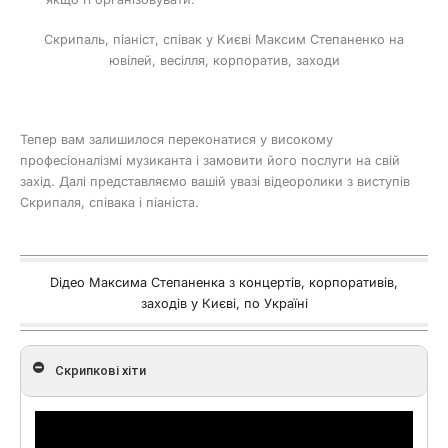
Скрипаль, піаніст, співак у Києві Максим Степаненко на
ювілей, весілля, корпоратив, заходи
Тепер вам залишилося переконатися у високому
професіоналізмі музиканта і замовити його послуги на свій
захід. Далі представляємо вашій увазі відеоролики з виступів
Скрипаля, співака і піаніста.
Dідео Максима Степаненка з концертів, корпоративів,
заходів у Києві, по Україні
Cкрипкові хіти