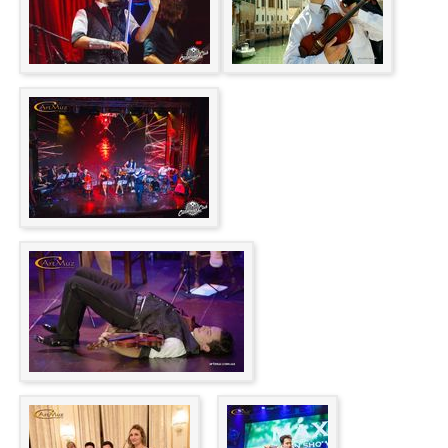
Aerosmith Tribute Show
Nathan Milstein: Paganiniana
Michael Jakson (Thay don’t care about us)
Ave Maria – Maksym Stepanenko (violin), Yegor Yegorov
(piano)