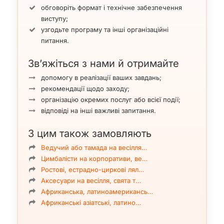
Ноктюрн-Ф. Шопен
обговоріть формат і технічне забезпечення
виступу;
узгодьте програму та інші організаційні
питання.
Зв’яжіться з нами й отримайте
допомогу в реалізації ваших завдань;
рекомендації щодо заходу;
організацію окремих послуг або всієї події;
відповіді на інші важливі запитання.
З цим також замовляють
Ведучий або тамада на весілля…
Цимбалісти на корпоративи, ве…
Ростові, естрадно-циркові лял…
Аксесуари на весілля, свята т…
Африканська, латиноамерикансь…
Африканські азіатські, латино…