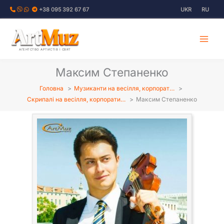
Перейти
+38 095 392 67 67
UKR
RU
до
вмісту
АГЕНТСТВО АРТИСТІВ І СВЯТ
Максим Степаненко
Головна
Музиканти на весілля, корпорат…
Скрипалі на весілля, корпорати…
Максим Степаненко