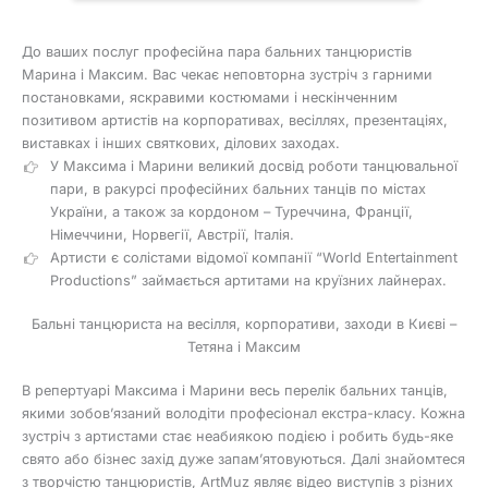
До ваших послуг професійна пара бальних танцюристів
Марина і Максим. Вас чекає неповторна зустріч з гарними
постановками, яскравими костюмами і нескінченним
позитивом артистів на корпоративах, весіллях, презентаціях,
виставках і інших святкових, ділових заходах.
У Максима і Марини великий досвід роботи танцювальної
пари, в ракурсі професійних бальних танців по містах
України, а також за кордоном – Туреччина, Франції,
Німеччини, Норвегії, Австрії, Італія.
Артисти є солістами відомої компанії “World Entertainment
Productions” займається артитами на круїзних лайнерах.
Бальні танцюриста на весілля, корпоративи, заходи в Києві –
Тетяна і Максим
В репертуарі Максима і Марини весь перелік бальних танців,
якими зобов’язаний володіти професіонал екстра-класу. Кожна
зустріч з артистами стає неабиякою подією і робить будь-яке
свято або бізнес захід дуже запам’ятовуються. Далі знайомтеся
з творчістю танцюристів, ArtMuz являє відео виступів з різних