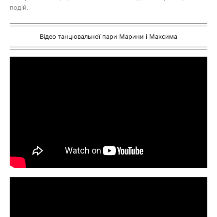
подій.
Відео танцювальної пари Марини і Максима