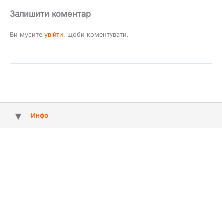
Залишити коментар
Ви мусите
увійти
, щоби коментувати.
Инфо
Copyright © 2009 - 2026 ArtMuz - агентство артистів та свят №1 у
Києві, Україні