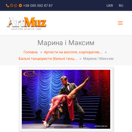
Перейти
+38 095 392 67 67
UKR
RU
до
вмісту
АГЕНТСТВО АРТИСТІВ І СВЯТ
Марина і Максим
Головна
Артисти на весілля, корпоратив…
Бальні танцюристи (бальні танц…
Марина і Максим