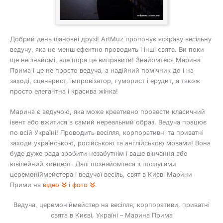
Добрий день шановні друзі! ArtMuz пропонує яскраву весільну
ведучу, яка не менш ефектно проводить і інші свята. Ви поки
ще не знайомі, але пора це виправити! Знайомтеся Марина
Прима і це не просто ведуча, а надійний помічник до і на
заході, сценарист, імпровізатор, гуморист і ерудит, а також
просто елегантна і красива жінка!
Марина є ведучою, яка може креативно провести класичний
івент або вжитися в самий нереальний образ. Ведуча працює
по всій Україні! Проводить весілля, корпоративні та приватні
заходи українською, російською та англійською мовами! Вона
буде дуже рада зробити незабутнім і ваше вінчання або
ювілейний концерт. Далі познайомтеся з послугами
церемоніймейстера і ведучої весіль, свят в Києві Марини
Прими на
відео
і
фото
.
Ведуча, церемоніймейстер на весілля, корпоративи, приватні
свята в Києві, Україні – Марина Прима