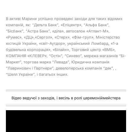
В активі Марини успішно проведені заходи для таких відомих
компаній, як: “Дельта Банк”, «Епіцентр», “Альфа Банк”,
“Бісбанк”, “Астра Банк”, «діла», автосалон «Атлант-М»,
«Румес», «ДЦ»,«Сергол», «Стерх», «Фім-груп», Міністерство
юстицій України, «світ-Аутдор», український Ломбард, «1-а
будівельна корпорація», «Білайн», Торговий центр «ВМБ»,
КОМПАНІЯ «КЛЕВЕР», “Остін”, “Синево”, мережа магазинів “Бі-
Маркет”, торгова марка “Левада”, Юридична компанія
“Лавринович і Партнери”, девелоперська компанія “дек”, ,
“Шелл України”, і багатьох інших.
Відео ведучої з заходів, і весіль в ролі церемоніймейстера