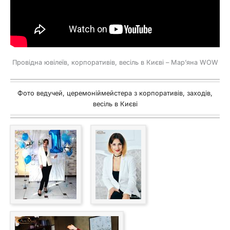
Провідна ювілеїв, корпоративів, весіль в Києві – Мар’яна WOW
Фото ведучей, церемоніймейстера з корпоративів, заходів,
весіль в Києві