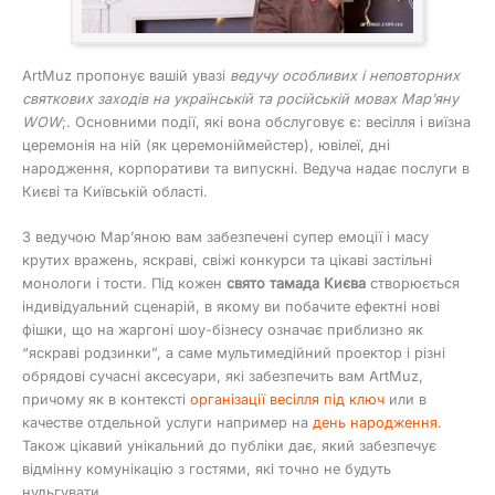
ArtMuz пропонує вашій увазі
ведучу особливих і неповторних
святкових заходів на українській та російській мовах Мар’яну
WOW
;. Основними події, які вона обслуговує є: весілля і виїзна
церемонія на ній (як церемоніймейстер), ювілеї, дні
народження, корпоративи та випускні. Ведуча надає послуги в
Києві та Київській області.
З ведучою Мар’яною вам забезпечені супер емоції і масу
крутих вражень, яскраві, свіжі конкурси та цікаві застільні
монологи і тости. Під кожен
свято тамада Києва
створюється
індивідуальний сценарій, в якому ви побачите ефектні нові
фішки, що на жаргоні шоу-бізнесу означає приблизно як
“яскраві родзинки”, а саме мультимедійний проектор і різні
обрядові сучасні аксесуари, які забезпечить вам ArtMuz,
причому як в контексті
організації весілля під ключ
или в
качестве отдельной услуги например на
день народження
.
Також цікавий унікальний до публіки дає, який забезпечує
відмінну комунікацію з гостями, які точно не будуть
нудьгувати.