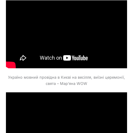
Україно мовний провідна в Києві на весілля, виїзні церемонії,
свята – Мар’яна WOW