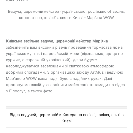
Ведуча, церемоніймейстер (українською, російською) весіль,
корпоатівов, ювілеїв, свят в Києві – Мар’яна WOW
Київська весільна ведуча, церемоніймейстер Мар’яна
забезпечить вам високий рівень проведення торжества як на
українському, так і на російській мови (відзначимо, що це не
суржик, а справжній український), де ви будете
насолоджуватися веселощами зі святковою атмосферою і
добрими спогадами. З організацією заходу ArtMuz і ведучою
Мар’яною WOW ваша подія буде в надійних руках. Далі
пропонуємо вашій увазі оцінити майстерність тамади по відео
з її послуг, а також фото.
Відео ведучей, церемоніймейстера на весіллі, ювілеї, святі в
Києві