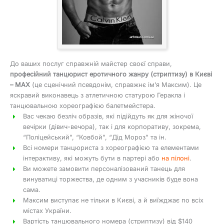
До ваших послуг справжній майстер своєї справи,
професійний танцюрист еротичного жанру (стриптизу) в Києві
– MAX
(це сценічний псевдонім, справжнє ім’я Максим). Це
яскравий виконавець з атлетичною статурою Геракла і
танцювальною хореографією балетмейстера.
Вас чекаю безліч образів, які підійдуть як для жіночої
вечірки (дівич-вечора), так і для корпоративу, зокрема,
“Поліцейський”, “Ковбой”, “Дід Мороз” та ін.
Всі номери танцюриста з хореографією та елементами
інтерактиву, які можуть бути в партері або
на пілоні
.
Ви можете замовити персоналізований танець для
винуватиці торжества, де одним з учасників буде вона
сама.
Максим виступає не тільки в Києві, а й виїжджає по всіх
містах України.
Вартість танцювального номера (стриптизу) від $140