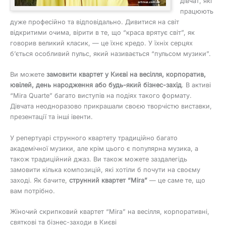
дівчат, які
працюють
дуже професійно та відповідально. Дивитися на світ
відкритими очима, вірити в те, що “краса врятує світ”, як
говорив великий класик, — це їхнє кредо. У їхніх серцях
б’ється особливий пульс, який називається “пульсом музики”.
Ви можете
замовити квартет у Києві на весілля, корпоратив,
ювілей, день народження або будь-який бізнес-захід
. В активі
“Mira Quarte” багато виступів на подіях такого формату.
Дівчата неодноразово прикрашали своєю творчістю виставки,
презентації та інші івенти.
У репертуарі струнного квартету традиційно багато
академічної музики, але крім цього є популярна музика, а
також традиційний джаз. Ви також можете заздалегідь
замовити кілька композицій, які хотіли б почути на своєму
заході. Як бачите,
струнний квартет “Mira”
— це саме те, що
вам потрібно.
Жіночий скрипковий квартет “Mira” на весілля, корпоративні,
святкові та бізнес-заходи в Києві