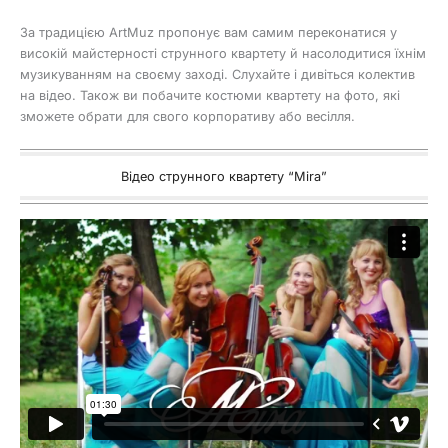
За традицією ArtMuz пропонує вам самим переконатися у
високій майстерності струнного квартету й насолодитися їхнім
музикуванням на своєму заході. Слухайте і дивіться колектив
на відео. Також ви побачите костюми квартету на фото, які
зможете обрати для свого корпоративу або весілля.
Відео струнного квартету “Mira”