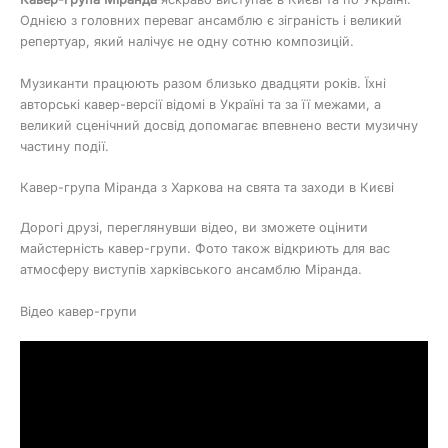
Однією з головних переваг ансамблю є зіграність і великий
репертуар, який налічує не одну сотню композицій.
Музиканти працюють разом близько двадцяти років. Їхні
авторські кавер-версії відомі в Україні та за її межами, а
великий сценічний досвід допомагає впевнено вести музичну
частину події.
Кавер-група Міранда з Харкова на свята та заходи в Києві
Дорогі друзі, переглянувши відео, ви зможете оцінити
майстерність кавер-групи. Фото також відкриють для вас
атмосферу виступів харківського ансамблю Міранда.
Відео кавер-групи