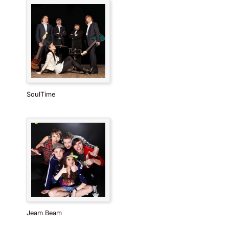
SoulTime
Jeam Beam