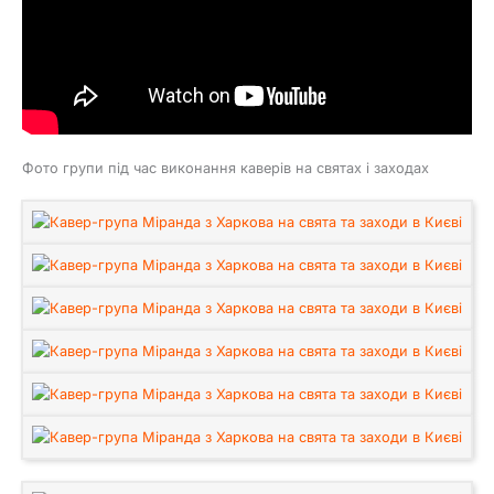
Фото групи під час виконання каверів на святах і заходах