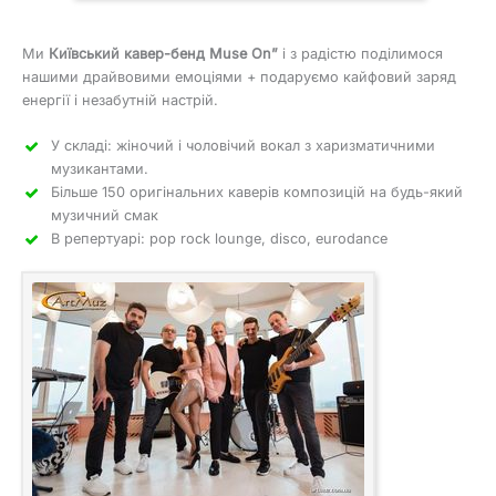
Ми
Київський кавер-бенд Muse On”
і з радістю поділимося
нашими драйвовими емоціями + подаруємо кайфовий заряд
енергії і незабутній настрій.
У складі: жіночий і чоловічий вокал з харизматичними
музикантами.
Більше 150 оригінальних каверів композицій на будь-який
музичний смак
В репертуарі: pop rock lounge, disco, eurodance