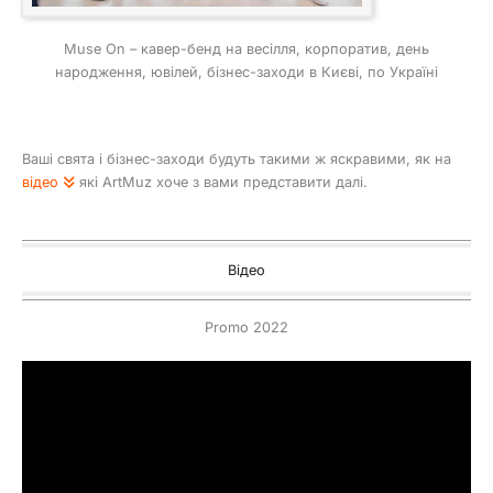
Muse On – кавер-бенд на весілля, корпоратив, день
народження, ювілей, бізнес-заходи в Києві, по Україні
Ваші свята і бізнес-заходи будуть такими ж яскравими, як на
відео
які ArtMuz хоче з вами представити далі.
Відео
Promo 2022