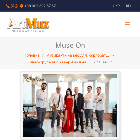
Перейти
+38 095 392 67 67
UKR
RU
до
вмісту
АГЕНТСТВО АРТИСТІВ І СВЯТ
Muse On
Головна
Музиканти на весілля, корпорат…
Кавер-група або кавер-бенд на …
Muse On