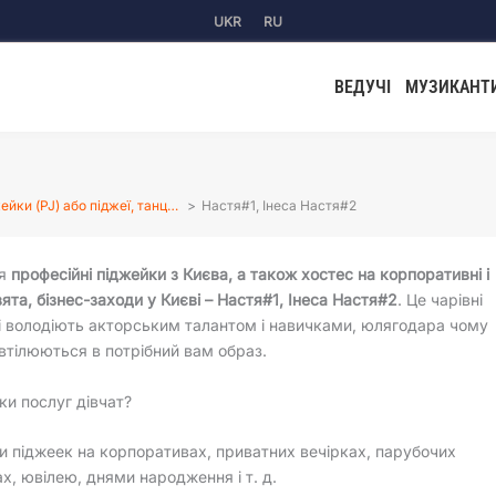
UKR
RU
ВЕДУЧІ
МУЗИКАНТ
ейки (PJ) або піджеї, танц…
Настя#1, Інеса Настя#2
ся
професійні піджейки з Києва, а також хостес на корпоративні і
вята, бізнес-заходи у Києві – Настя#1, Інеса Настя#2
. Це чарівні
кі володіють акторським талантом і навичками, юлягодара чому
втілюються в потрібний вам образ.
ки послуг дівчат?
и піджеек на корпоративах, приватних вечірках, парубочих
ах, ювілею, днями народження і т. д.