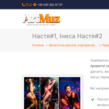
Перейти
+38 095 392 67 67
до
вмісту
АГЕНТСТВО АРТИСТІВ І СВЯТ
Настя#1, Інеса Настя#2
Головна
Артисти на весілля, корпоратив…
Підж
Знайомте
приватні с
дівчата, я
легко пере
Які напрям
Послуг
вечірк