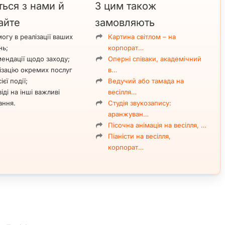
ться з нами й
З цим також
айте
замовляють
огу в реалізації ваших
Картина світлом – на
нь;
корпорат…
ендації щодо заходу;
Оперні співаки, академічний
ізацію окремих послуг
в…
ієї події;
Ведучий або тамада на
іді на інші важливі
весілля…
ання.
Студія звукозапису:
аранжуван…
Пісочна анімація на весілля, …
Піаністи на весілля,
корпорат…