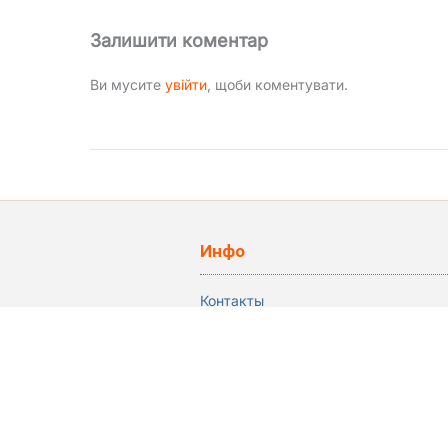
Залишити коментар
Ви мусите
увійти
, щоби коментувати.
Инфо
Контакты
Политика конфиденциальности
Регистрация в каталоге
Copyright © 2009 - 2026 ArtMuz - агентств