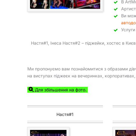
В ArtM
Артист
Ви мож
автодо
Услуг
Настя#1, Інеса Настя#2 – піджейки, хостес в Києв
Ми пропонуємо вам познайомитися з образами дівчат 
на виступах піджеєк на вечеринках, корпоративах, 
Для збільшення на фото.
Настя#1