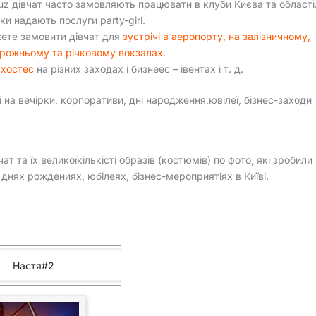
uz дівчат часто замовляють працювати в клуби Києва та області
ки надають послуги party-girl.
ете замовити дівчат для
зустрічі в аеропорту, на залізничному,
рожньому та річковому вокзалах.
и
хостес
на різних заходах і бизнеес – івентах і т. д.
і на вечірки, корпоративи, дні народження,ювілеї, бізнес-заходи
та їх великоїкількісті образів (костюмів) по фото, які зробили
днях рождениях, юбілеях, бізнес-мероприятіях в Київі.
Настя#2