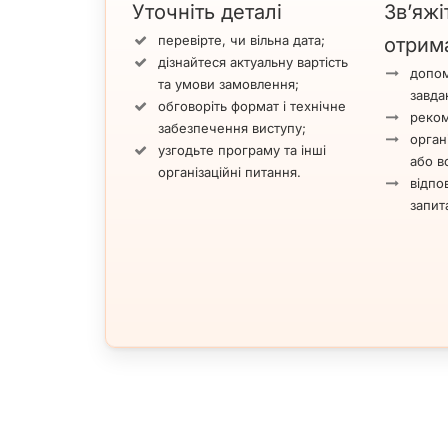
Уточніть деталі
Зв’яжі
перевірте, чи вільна дата;
отрим
дізнайтеся актуальну вартість
допом
та умови замовлення;
завда
обговоріть формат і технічне
реком
забезпечення виступу;
орган
узгодьте програму та інші
або вс
організаційні питання.
відпов
запит