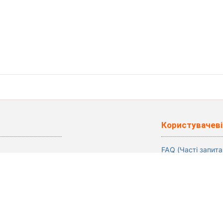
Користувачеві
FAQ (Часті запита
Відгуки
Блог
о артистів та свят №1 у Києві, Україні