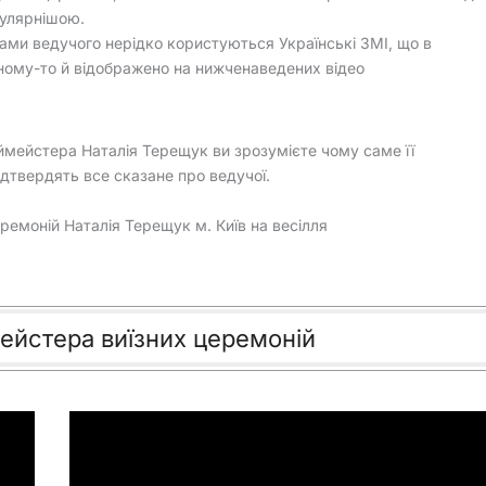
улярнішою.
ами ведучого нерідко користуються Українські ЗМІ, що в
ному-то й відображено на нижченаведених відео
мейстера Наталія Терещук ви зрозумієте чому саме її
підтвердять все сказане про ведучої.
ремоній Наталія Терещук м. Київ на весілля
ейстера виїзних церемоній