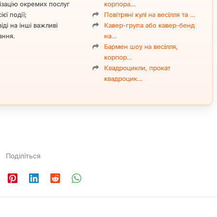
ізацію окремих послуг
корпора…
ієї події;
Повітряні кулі на весілля та …
іді на інші важливі
Кавер-група або кавер-бенд
ання.
на…
Бармен шоу на весілля,
корпор…
Квадроцикли, прокат
квадроцик…
Поділіться