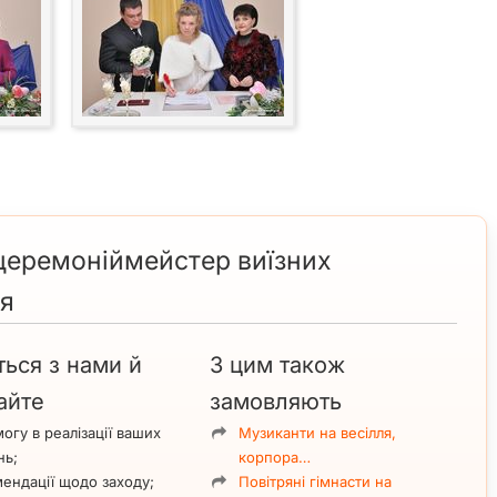
церемоніймейстер виїзних
ля
ться з нами й
З цим також
айте
замовляють
огу в реалізації ваших
Музиканти на весілля,
нь;
корпора…
ендації щодо заходу;
Повітряні гімнасти на