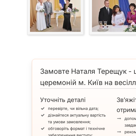
Замовте Наталя Терещук - 
церемоній м. Київ на весіл
Уточніть деталі
Зв’яжі
перевірте, чи вільна дата;
отрим
дізнайтеся актуальну вартість
допом
та умови замовлення;
завда
обговоріть формат і технічне
реком
забезпечення виступу;