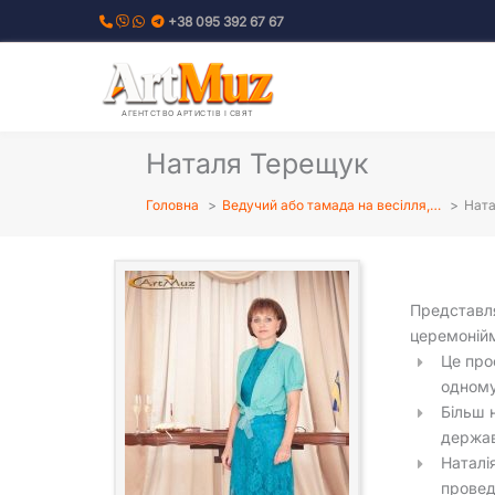
Перейти
+38 095 392 67 67
до
вмісту
АГЕНТСТВО АРТИСТІВ І СВЯТ
Наталя Терещук
Головна
Ведучий або тамада на весілля,…
Ната
Представля
церемоній
Це про
одному
Більш 
держав
Наталі
провед