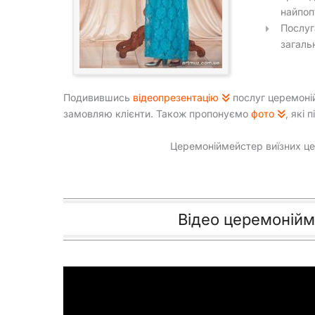
найпоп
Послуг
загаль
Подивившись
відеопрезентацію
послуг церемоній
замовляю клієнти. Також пропонуємо
фото
, які 
Церемоніймейстер виїзних це
Відео церемонійм