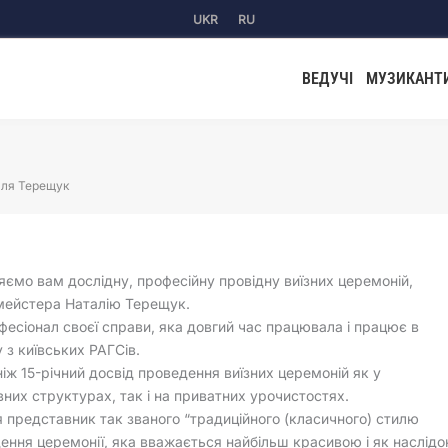
UKR
RU
ВЕДУЧІ
МУЗИКАНТ
ля Терещук
ємо вам дослідну, професійну провідну виїзних церемоній,
мейстера Наталію Терещук.
фесіонал своєї справи, яка довгий час працювала і працює в
 з київських РАГСів.
ніж 15-річний досвід проведення виїзних церемоній як у
них структурах, так і на приватних урочистостях.
я представник так званого “традиційного (класичного) стилю
ення церемонії, яка вважається найбільш красивою і як наслідо